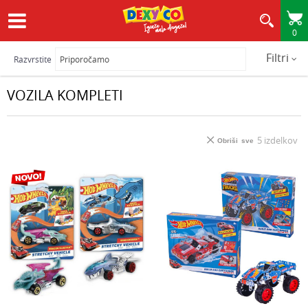
0
HITRA IN VARNA DOSTAVA
Filtri
Razvrstite
VOZILA KOMPLETI
5
izdelkov
Obriši sve