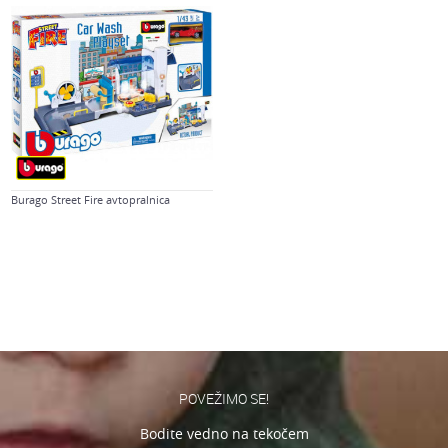
Burago Street Fire avtopralnica
POVEŽIMO SE!
Bodite vedno na tekočem