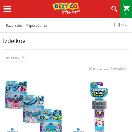
0
HITRA IN VARNA DOSTAVA
Filtri
Razvrstite
Izdelkov
mr-beast
7
izdelkov
Obriši sve