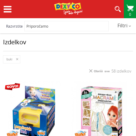
0
HITRA IN VARNA DOSTAVA
Filtri
Razvrstite
Izdelkov
buki
58
izdelkov
Obriši sve