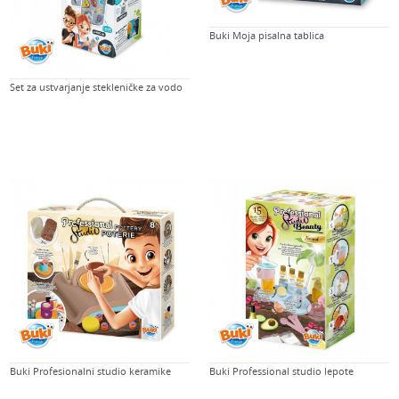
Buki Moja pisalna tablica
Set za ustvarjanje stekleničke za vodo
Buki Profesionalni studio keramike
Buki Professional studio lepote