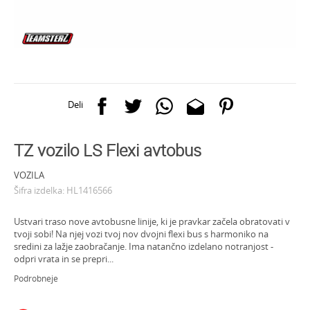
Deli
TZ vozilo LS Flexi avtobus
VOZILA
Šifra izdelka:
HL1416566
Ustvari traso nove avtobusne linije, ki je pravkar začela obratovati v
tvoji sobi! Na njej vozi tvoj nov dvojni flexi bus s harmoniko na
sredini za lažje zaobračanje. Ima natančno izdelano notranjost -
odpri vrata in se prepri
...
Podrobneje