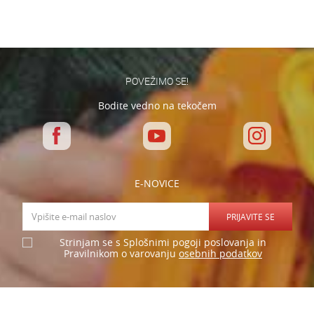
Varnostno vprašanje: Koliko je 6 - 1 :
POŠLJI
POVEŽIMO SE!
Bodite vedno na tekočem
E-NOVICE
PRIJAVITE SE
Strinjam se s Splošnimi pogoji poslovanja in
osebnih podatkov
Pravilnikom o varovanju