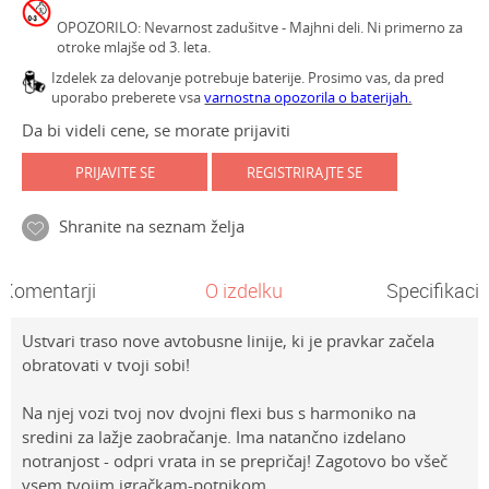
OPOZORILO: Nevarnost zadušitve - Majhni deli. Ni primerno za
otroke mlajše od 3. leta.
Izdelek za delovanje potrebuje baterije. Prosimo vas, da pred
uporabo preberete vsa
varnostna opozorila o baterijah.
Da bi videli cene, se morate prijaviti
PRIJAVITE SE
REGISTRIRAJTE SE
Shranite na seznam želja
Komentarji
O izdelku
Specifikacij
Ustvari traso nove avtobusne linije, ki je pravkar začela
obratovati v tvoji sobi!
Na njej vozi tvoj nov dvojni flexi bus s harmoniko na
sredini za lažje zaobračanje. Ima natančno izdelano
notranjost - odpri vrata in se prepričaj! Zagotovo bo všeč
vsem tvojim igračkam-potnikom.