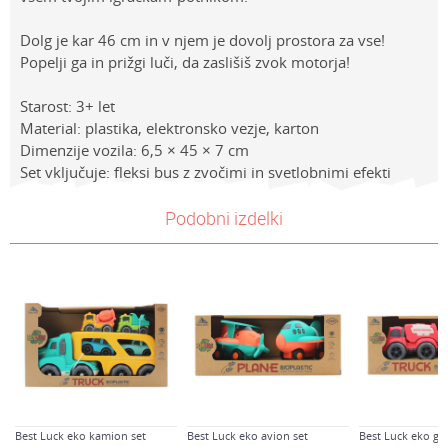
Dolg je kar 46 cm in v njem je dovolj prostora za vse!
Popelji ga in prižgi luči, da zaslišiš zvok motorja!
Starost: 3+ let
Material: plastika, elektronsko vezje, karton
Dimenzije vozila: 6,5 × 45 × 7 cm
Set vključuje: fleksi bus z zvočimi in svetlobnimi efekti
Lastnosti
Vrednost
Ime/Vzdevek
Podobni izdelki
Kategorija
VOZILA
Znamke
Teamsterz
E-mail
Spol
Dečki
Sporočilo
Starost
4-6 let
Best Luck eko kamion set
Best Luck eko avion set
Best Luck eko gas