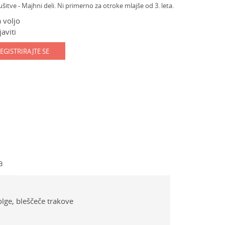
ve - Majhni deli. Ni primerno za otroke mlajše od 3. leta.
 voljo
aviti
EGISTRIRAJTE SE
a
olge, bleščeče trakove