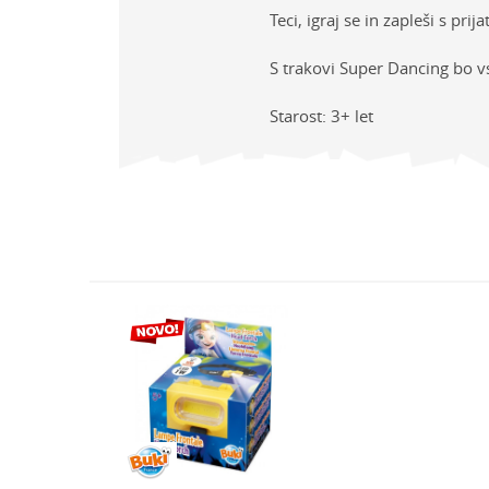
Teci, igraj se in zapleši s pri
S trakovi Super Dancing bo vsa
Starost: 3+ let
Lastno
Ime/Vzdevek
Kategor
Znamk
Sporočilo
Spol
Starost
Varnostno vprašanje: K
POŠLJI