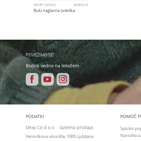
ŠPORT OSTALO
BKBN019
Buki naglavna svetilka
POVEŽIMO SE!
Bodite vedno na tekočem
PODATKI
POMOČ P
Dexy Co d.o.o. - Spletna prodaja
Splošni po
Navodila za
Verovškova ulica 60a, 1000 Ljubljana