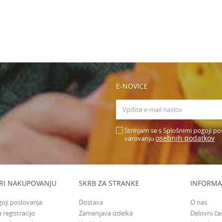
E-NOVICE
Strinjam se s Splošnimi pogoji po
osebnih podatkov
varovanju
RI NAKUPOVANJU
SKRB ZA STRANKE
INFORMA
goji poslovanja
Dostava
O nas
 registracijo
Zamenjava izdelka
Delovni ča