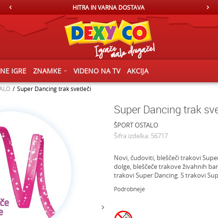
HITRA IN VARNA DOSTAVA
ČNE IGRE
ZNAMKE
VIDENO NA TV
AKCIJA
ALO
Super Dancing trak svetleči
Super Dancing trak sve
ŠPORT OSTALO
Šifra izdelka:
56717
Novi, čudoviti, bleščeči trakovi Supe
dolge, bleščeče trakove živahnih barv. 
trakovi Super Dancing. S trakovi Supe
Podrobneje