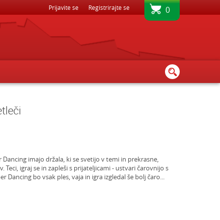
BREZPLAČNA DOSTAVA - PRI NAKUPU NAD 80€
Prijavite se
Registrirajte se
0
tleči
r Dancing imajo držala, ki se svetijo v temi in prekrasne,
Teci, igraj se in zapleši s prijateljicami - ustvari čarovnijo s
r Dancing bo vsak ples, vaja in igra izgledal še bolj čaro
...