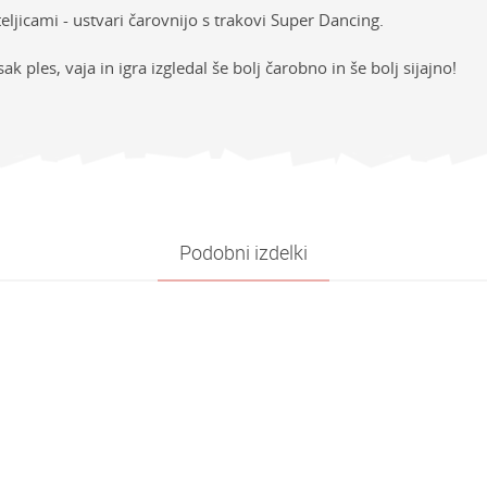
jateljicami - ustvari čarovnijo s trakovi Super Dancing.
k ples, vaja in igra izgledal še bolj čarobno in še bolj sijajno!
sti
NAVODILA ZA UPORABO
Vrednost
E-mail
ija
Prenesi navodila za uporabo
ŠPORT OSTALO
e
Super Dancing
Podobni izdelki
Deklice
4-6 let
oliko je 2 + 3 :