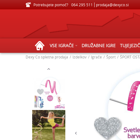
Potrebujete pomoč?
VELIKA IZBIRA IGRAČ ZA VSE STAROSTI
064 295 511
prodaja@dexyco.si
VSE IGRAČE
DRUŽABNE IGRE
TUJEJEZI
Dexy Co spletna prodaja
Izdelkov
Igrače
Šport
ŠPORT OST