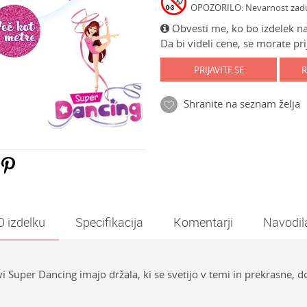
OPOZORILO: Nevarnost zadušit
Obvesti me, ko bo izdelek na
Da bi videli cene, se morate prij
PRIJAVITE SE
R
Shranite na seznam želja
O izdelku
Specifikacija
Komentarji
Navodil
vi Super Dancing imajo držala, ki se svetijo v temi in prekrasne, d