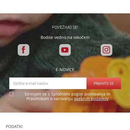
Varnostno vprašanje: Koliko je 4 + 1 :
POŠLJI
POVEŽIMO SE!
Bodite vedno na tekočem
E-NOVICE
PRIJAVITE SE
Strinjam se s Splošnimi pogoji poslovanja in
osebnih podatkov
Pravilnikom o varovanju
PODATKI