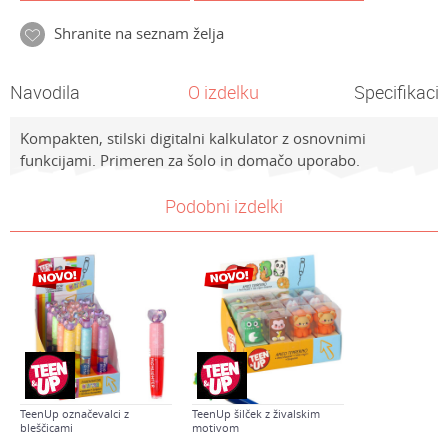
Shranite na seznam želja
Navodila
O izdelku
Specifikacij
Kompakten, stilski digitalni kalkulator z osnovnimi
funkcijami. Primeren za šolo in domačo uporabo.
Lastnosti
NAVODILA ZA UPORABO
Vrednost
Ime/Vzdevek
Podobni izdelki
Kategorija
Prenesi navodila za uporabo
Šolske potrebščine
Znamke
Teen Up
E-mail
Spol
Univerzalno
Sporočilo
Starost
7-8 let
TeenUp označevalci z
TeenUp šilček z živalskim
bleščicami
motivom