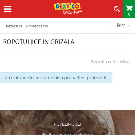
0
HITRA IN VARNA DOSTAVA
Filtri
Razvrstite
ROPOTULJICE IN GRIZALA
0
izdelkov
Obriši sve
Za izabrane kriterijume nisu pronađeni proizvodi!
POVEŽIMO SE!
Bodite vedno na tekočem