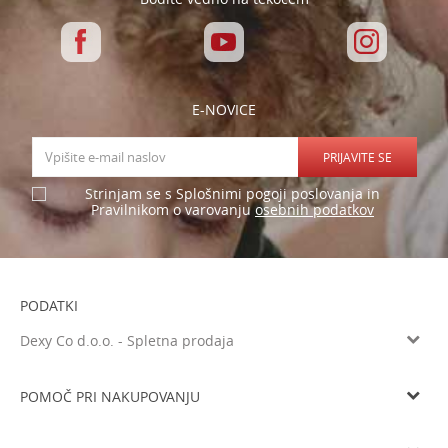
E-NOVICE
PRIJAVITE SE
Strinjam se s Splošnimi pogoji poslovanja in
osebnih podatkov
Pravilnikom o varovanju
PODATKI
Dexy Co d.o.o. - Spletna prodaja
Verovškova ulica 60a, 1000 Ljubljana
Tel: 05 933 75 21
POMOČ PRI NAKUPOVANJU
Email
prodaja@dexyco.si
Splošni pogoji poslovanja
Matična številka
6136206000