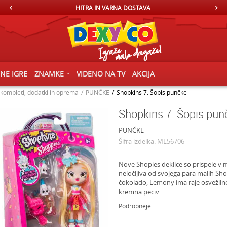
HITRA IN VARNA DOSTAVA
ČNE IGRE
ZNAMKE
VIDENO NA TV
AKCIJA
 kompleti, dodatki in oprema
PUNČKE
Shopkins 7. Šopis punčke
Shopkins 7. Šopis pun
PUNČKE
Šifra izdelka:
ME56706
Nove Shopies deklice so prispele v me
neločljiva od svojega para malih Sho
čokolado, Lemony ima raje osvežiln
kremna peciv
...
Podrobneje