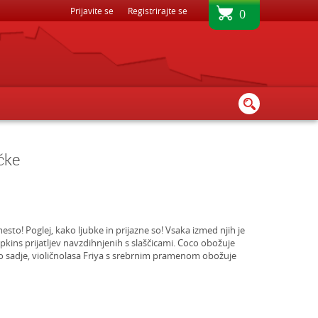
BREZPLAČNA DOSTAVA - PRI NAKUPU NAD 80€
Prijavite se
Registrirajte se
0
čke
sto! Poglej, kako ljubke in prijazne so! Vsaka izmed njih je
pkins prijatljev navzdihnjenih s slaščicami. Coco obožuje
o sadje, violičnolasa Friya s srebrnim pramenom obožuje