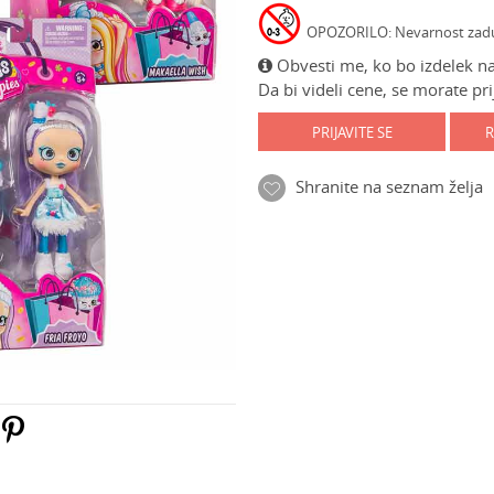
OPOZORILO: Nevarnost zadušit
Obvesti me, ko bo izdelek na
Da bi videli cene, se morate prij
PRIJAVITE SE
R
Shranite na seznam želja