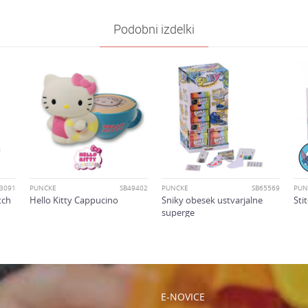
e
Shopkins
Podobni izdelki
Deklice
4-6 let
oliko je 4 + 1 :
3091
PUNČKE
SB49402
PUNČKE
SB65569
PUN
tch
Hello Kitty Cappucino
Sniky obesek ustvarjalne
Sti
superge
E-NOVICE