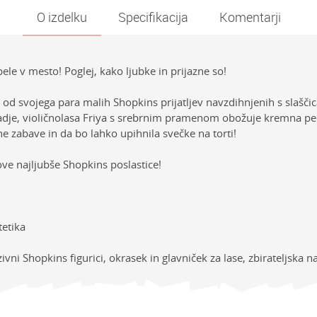
O izdelku
Specifikacija
Komentarji
ele v mesto! Poglej, kako ljubke in prijazne so!
a od svojega para malih Shopkins prijatljev navzdihnjenih s slašč
dje, violičnolasa Friya s srebrnim pramenom obožuje kremna pec
ne zabave in da bo lahko upihnila svečke na torti!
hove najljubše Shopkins poslastice!
tetika
zivni Shopkins figurici, okrasek in glavniček za lase, zbirateljska n
sti
Vrednost
E-mail
ija
PUNČKE