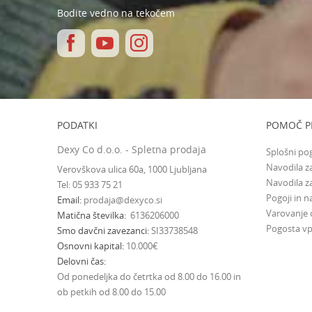
Bodite vedno na tekočem
PODATKI
POMOČ P
Dexy Co d.o.o. - Spletna prodaja
Splošni po
Navodila za
Verovškova ulica 60a, 1000 Ljubljana
Navodila z
Tel: 05 933 75 21
Pogoji in na
Email
prodaja@dexyco.si
Varovanje
Matična številka
6136206000
Pogosta vp
Smo davčni zavezanci
SI33738548
Osnovni kapital
10.000€
Delovni čas
Od ponedeljka do četrtka od 8.00 do 16.00 in
ob petkih od 8.00 do 15.00