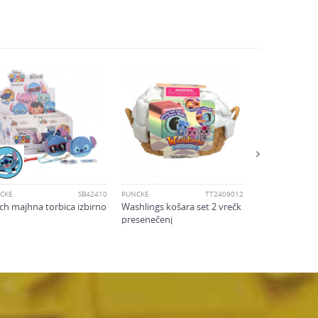
PUNČKE
Magic mixies -
punčka S2 ast
ČKE
SB42410
PUNČKE
TT2409012
tch majhna torbica izbirno
Washlings košara set 2 vrečk
presenečenj