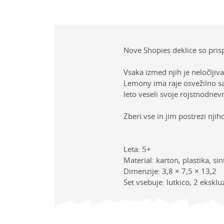
Nove Shopies deklice so prisp
Vsaka izmed njih je neločljiv
Lemony ima raje osvežilno sa
leto veseli svoje rojstnodnev
Zberi vse in jim postrezi nji
Leta: 5+
Material: karton, plastika, sin
Dimenzije: 3,8 × 7,5 × 13,2
Set vsebuje: lutkico, 2 eksklu
Lastno
Ime/Vzdevek
Kategor