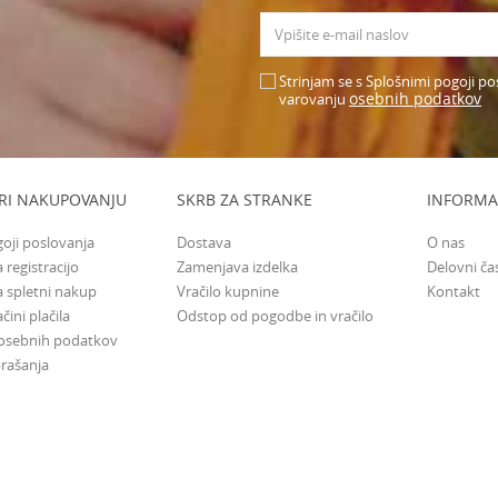
Strinjam se s Splošnimi pogoji po
osebnih podatkov
varovanju
RI NAKUPOVANJU
SKRB ZA STRANKE
INFORMA
goji poslovanja
Dostava
O nas
 registracijo
Zamenjava izdelka
Delovni ča
a spletni nakup
Vračilo kupnine
Kontakt
čini plačila
Odstop od pogodbe in vračilo
 osebnih podatkov
rašanja