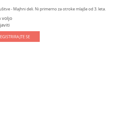
ve - Majhni deli. Ni primerno za otroke mlajše od 3. leta.
 voljo
aviti
EGISTRIRAJTE SE