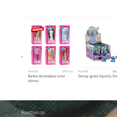
Znamk
Sporočilo
Spol
Starost
F38835L0
Varnostno vprašanje: K
 set kraljevska
POŠLJI
PUNČKE
LPP012G
PUNČKE
SB6
Barbie zbirateljska lutka
Disney igrača Squishy Sti
izbirno
POVEŽIMO SE!