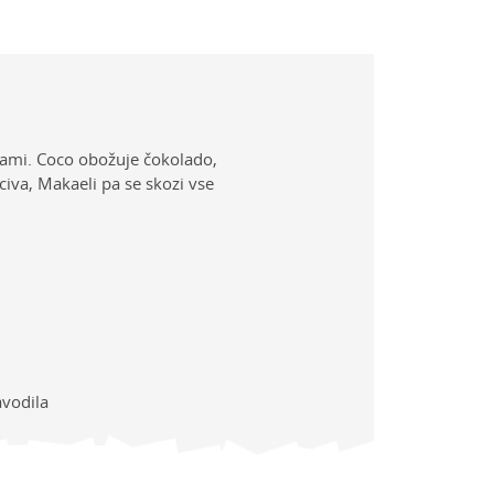
icami. Coco obožuje čokolado,
iva, Makaeli pa se skozi vse
avodila