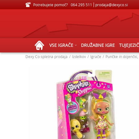
Potrebujete pomoč?
VELIKA IZBIRA IGRAČ ZA VSE STAROSTI
064 295 511
prodaja@dexyco.si
VSE IGRAČE
DRUŽABNE IGRE
TUJEJEZI
Dexy Co spletna prodaja
Izdelkov
Igrače
Punčke in dojenčki,