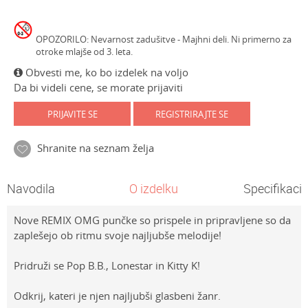
OPOZORILO: Nevarnost zadušitve - Majhni deli. Ni primerno za
otroke mlajše od 3. leta.
Obvesti me, ko bo izdelek na voljo
Da bi videli cene, se morate prijaviti
PRIJAVITE SE
REGISTRIRAJTE SE
Shranite na seznam želja
Navodila
O izdelku
Specifikacij
Nove REMIX OMG punčke so prispele in pripravljene so da
zaplešejo ob ritmu svoje najljubše melodije!
Pridruži se Pop B.B., Lonestar in Kitty K!
Odkrij, kateri je njen najljubši glasbeni žanr.