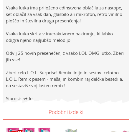
Vsaka lutka ima priloženo edinstvena oblačila za nastope,
set oblačil za vsak dan, glasbilo ali mikrofon, retro vinilno
ploščo in številna druga presenčenja!
Vsaka lutka skrita v interaktivnem pakiranju, ki lahko
odigra njeno najljubšo melodijo!
Odvij 25 novih presenečenj z vsako LOL OMG lutko. Zberi
jih vse!
Zberi celo L.O.L. Surprise! Remix linijo in sestavi celotno
L.O.L. Remix pesem - mešaj in kombiniraj delčke besedila,
da sestaviš svoj lasten remix!
Starost: 5+ let
Lastnosti
NAVODILA ZA UPORABO
Vrednost
Ime/Vzdevek
Podobni izdelki
Kategorija
Prenesi navodila za uporabo
PUNČKE
Znamke
L.O.L.
E-mail