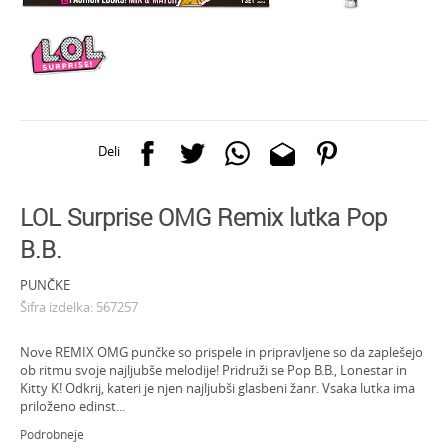
Deli
LOL Surprise OMG Remix lutka Pop
B.B.
PUNČKE
Šifra izdelka:
567257
Nove REMIX OMG punčke so prispele in pripravljene so da zaplešejo
ob ritmu svoje najljubše melodije! Pridruži se Pop B.B., Lonestar in
Kitty K! Odkrij, kateri je njen najljubši glasbeni žanr. Vsaka lutka ima
priloženo edinst
...
Podrobneje