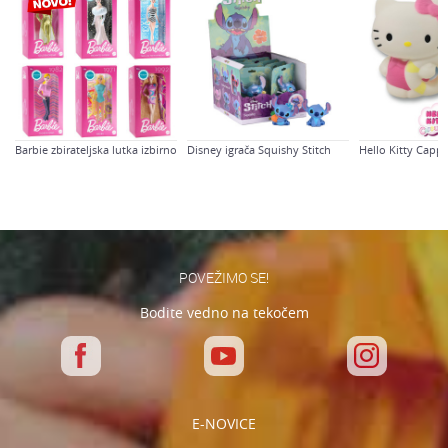
Spol
Deklice
Sporočilo
Starost
4-6 let
Barbie zbirateljska lutka izbirno
Disney igrača Squishy Stitch
Hello Kitty Capp
Varnostno vprašanje: Koliko je 2 + 3 :
POŠLJI
POVEŽIMO SE!
Bodite vedno na tekočem
E-NOVICE