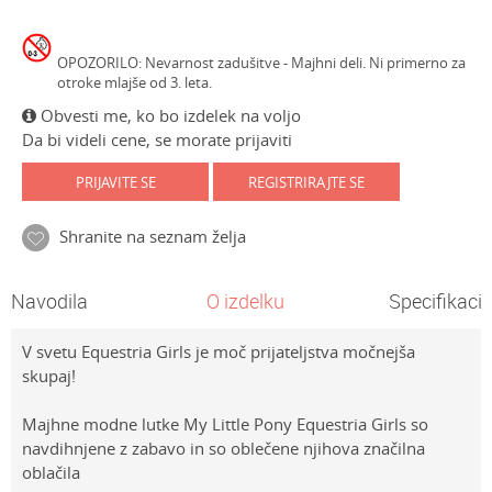
OPOZORILO: Nevarnost zadušitve - Majhni deli. Ni primerno za
otroke mlajše od 3. leta.
Obvesti me, ko bo izdelek na voljo
Da bi videli cene, se morate prijaviti
PRIJAVITE SE
REGISTRIRAJTE SE
Shranite na seznam želja
Navodila
O izdelku
Specifikacij
V svetu Equestria Girls je moč prijateljstva močnejša
skupaj!
Majhne modne lutke My Little Pony Equestria Girls so
navdihnjene z zabavo in so oblečene njihova značilna
oblačila