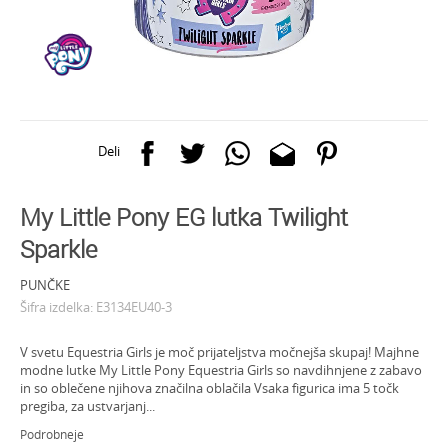
Deli
My Little Pony EG lutka Twilight
Sparkle
PUNČKE
Šifra izdelka:
E3134EU40-3
V svetu Equestria Girls je moč prijateljstva močnejša skupaj! Majhne
modne lutke My Little Pony Equestria Girls so navdihnjene z zabavo
in so oblečene njihova značilna oblačila Vsaka figurica ima 5 točk
pregiba, za ustvarjanj
...
Podrobneje