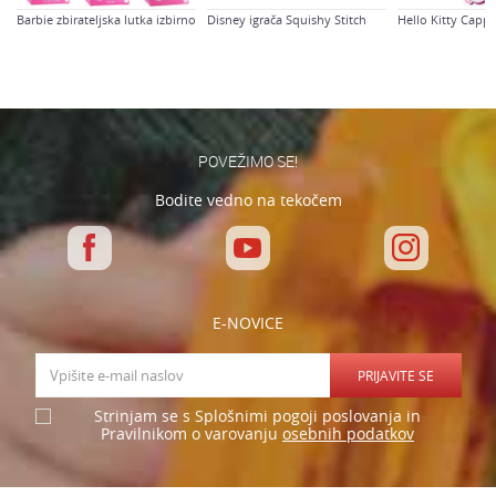
Barbie zbirateljska lutka izbirno
Disney igrača Squishy Stitch
Hello Kitty Capp
Varnostno vprašanje: Koliko je 4 + 1 :
POŠLJI
POVEŽIMO SE!
Bodite vedno na tekočem
E-NOVICE
PRIJAVITE SE
Strinjam se s Splošnimi pogoji poslovanja in
osebnih podatkov
Pravilnikom o varovanju