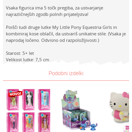
Vsaka figurica ima 5 točk pregiba, za ustvarjanje
najrazličnejših zgodb polnih prijateljstva!
Poišči tudi druge lutke My Little Pony Equestria Girls in
kombiniraj kose oblačil, da ustvariš unikatne stile. (Vsaka je
naprodaj ločeno. Odvisno od razpoložljivosti.)
Starost: 5+ let
Velikost lutke: 7,5 cm
Lastnosti
NAVODILA ZA UPORABO
Vrednost
Ime/Vzdevek
Podobni izdelki
Kategorija
Prenesi navodila za uporabo
PUNČKE
Znamke
My Little Pony
E-mail
Spol
Deklice
Sporočilo
Starost
4-6 let