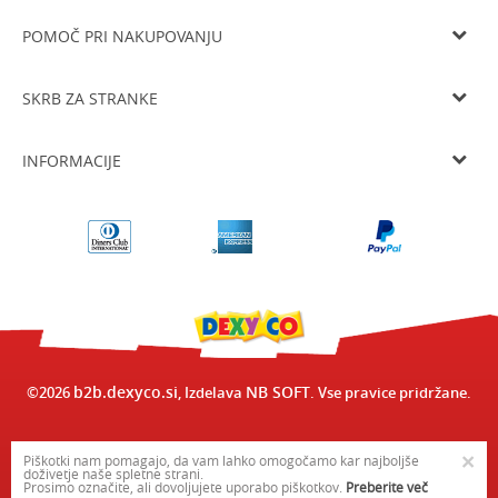
Verovškova ulica 60a, 1000 Ljubljana
Tel: 05 933 75 21
POMOČ PRI NAKUPOVANJU
Email
prodaja@dexyco.si
Splošni pogoji poslovanja
Matična številka
6136206000
SKRB ZA STRANKE
Smo davčni zavezanci
SI33738548
Navodila za registracijo
Osnovni kapital
10.000€
Dostava
Navodila za spletni nakup
INFORMACIJE
Delovni čas
Zamenjava izdelka
Pogoji in načini plačila
Od ponedeljka do četrtka od 8.00 do 16.00 in ob petkih od 8.00 do
O nas
15.00
Vračilo kupnine
Varovanje osebnih podatkov
Delovni čas
Odstop od pogodbe in vračilo
Pogosta vprašanja
Kontakt
b2b.dexyco.si
NB SOFT
©2026
, Izdelava
. Vse pravice pridržane.
×
Piškotki nam pomagajo, da vam lahko omogočamo kar najboljše
doživetje naše spletne strani.
Prosimo označite, ali dovoljujete uporabo piškotkov.
Preberite več