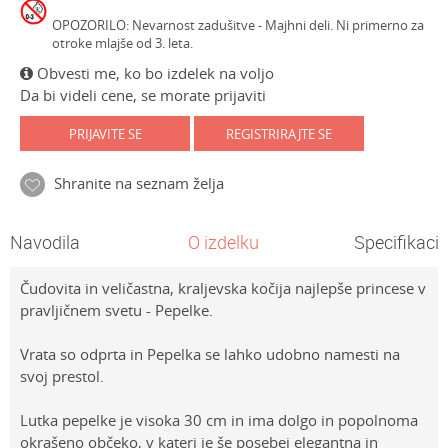
OPOZORILO: Nevarnost zadušitve - Majhni deli. Ni primerno za
otroke mlajše od 3. leta.
Obvesti me, ko bo izdelek na voljo
Da bi videli cene, se morate prijaviti
PRIJAVITE SE
REGISTRIRAJTE SE
Shranite na seznam želja
Navodila
O izdelku
Specifikacij
Čudovita in veličastna, kraljevska kočija najlepše princese v
pravljičnem svetu - Pepelke.
Vrata so odprta in Pepelka se lahko udobno namesti na
svoj prestol.
Lutka pepelke je visoka 30 cm in ima dolgo in popolnoma
okrašeno občeko, v kateri je še posebej elegantna in