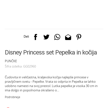
Deli
Disney Princess set Pepelka in kočija
PUNČKE
Šifra izdelka:
GG02960
Čudovita in veličastna, kraljevska kočija najlepše princese v
pravljičnem svetu - Pepelke. Vrata so odprta in Pepelka se lahko
udobno namesti na svoj prestol. Lutka pepelke je visoka 30 cm in
ima dolgo in popolnoma okrašeno o
...
Podrobneje