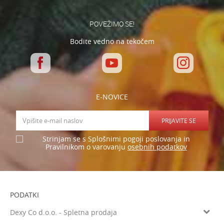
POŠLJI
POVEŽIMO SE!
Bodite vedno na tekočem
E-NOVICE
PRIJAVITE SE
Strinjam se s Splošnimi pogoji poslovanja in
osebnih podatkov
Pravilnikom o varovanju
PODATKI
Dexy Co d.o.o. - Spletna prodaja