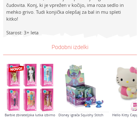
čudovita. Konj, ki je vprežen v kočijo, ima roza sedlo in
mehko grivo. Tudi konjička olepšaj za bal in mu spleti
kitko!
Starost: 3+ leta
Lastnosti
NAVODILA ZA UPORABO
Vrednost
Ime/Vzdevek
Podobni izdelki
Kategorija
Prenesi navodila za uporabo
PUNČKE
Znamke
Disney princeska
E-mail
Spol
Deklice
Sporočilo
Starost
4-6 let
Barbie zbirateljska lutka izbirno
Disney igrača Squishy Stitch
Hello Kitty Capp
Varnostno vprašanje: Koliko je 6 - 1 :