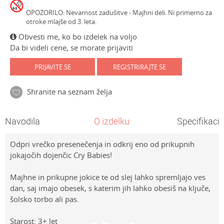
OPOZORILO: Nevarnost zadušitve - Majhni deli. Ni primerno za
otroke mlajše od 3. leta.
Obvesti me, ko bo izdelek na voljo
Da bi videli cene, se morate prijaviti
PRIJAVITE SE
REGISTRIRAJTE SE
Shranite na seznam želja
Navodila
O izdelku
Specifikacij
Odpri vrečko presenečenja in odkrij eno od prikupnih
jokajočih dojenčic Cry Babies!
Majhne in prikupne jokice te od slej lahko spremljajo ves
dan, saj imajo obesek, s katerim jih lahko obesiš na ključe,
šolsko torbo ali pas.
Starost: 3+ let