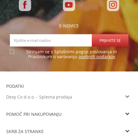
E-NOVICE
PRIJAVITE SE
Strinjam se s Splošnimi pogoji poslovanja in
osebnih podatkov
Pravilnikom o varovanju
PODATKI
Dexy Co d.o.o. - Spletna prodaja
Verovškova ulica 60a, 1000 Ljubljana
Tel: 05 933 75 21
POMOČ PRI NAKUPOVANJU
Email
prodaja@dexyco.si
Splošni pogoji poslovanja
Matična številka
6136206000
SKRB ZA STRANKE
Smo davčni zavezanci
SI33738548
Navodila za registracijo