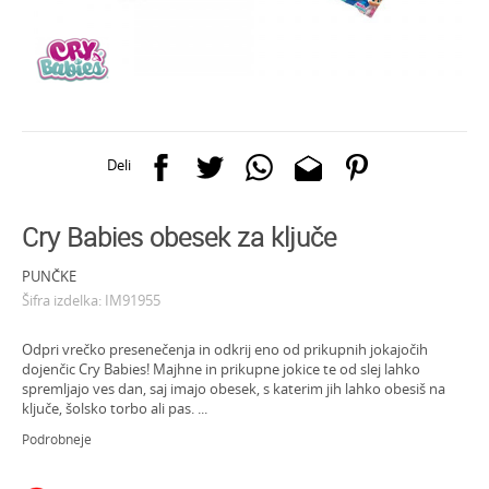
Deli
Cry Babies obesek za ključe
PUNČKE
Šifra izdelka:
IM91955
Odpri vrečko presenečenja in odkrij eno od prikupnih jokajočih
dojenčic Cry Babies! Majhne in prikupne jokice te od slej lahko
spremljajo ves dan, saj imajo obesek, s katerim jih lahko obesiš na
ključe, šolsko torbo ali pas.
...
Podrobneje