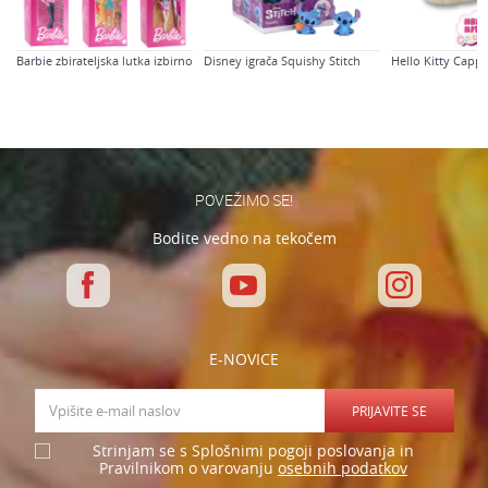
Barbie zbirateljska lutka izbirno
Disney igrača Squishy Stitch
Hello Kitty Capp
Varnostno vprašanje: Koliko je 2 + 3 :
POŠLJI
POVEŽIMO SE!
Bodite vedno na tekočem
E-NOVICE
PRIJAVITE SE
Strinjam se s Splošnimi pogoji poslovanja in
osebnih podatkov
Pravilnikom o varovanju