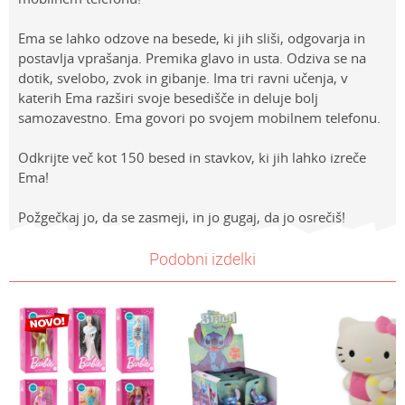
Ema se lahko odzove na besede, ki jih sliši, odgovarja in
postavlja vprašanja. Premika glavo in usta. Odziva se na
dotik, svelobo, zvok in gibanje. Ima tri ravni učenja, v
katerih Ema razširi svoje besedišče in deluje bolj
samozavestno. Ema govori po svojem mobilnem telefonu.
Odkrijte več kot 150 besed in stavkov, ki jih lahko izreče
Ema!
Požgečkaj jo, da se zasmeji, in jo gugaj, da jo osrečiš!
Lastnosti
NAVODILA ZA UPORABO
Vrednost
Ime/Vzdevek
Podobni izdelki
Kategorija
Prenesi navodila za uporabo
PUNČKE
Znamke
Baby Wow
E-mail
Spol
Deklice
Sporočilo
Starost
4-6 let