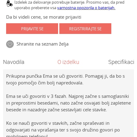
Izdelek za delovanje potrebuje baterije. Prosimo vas, da pred
uporabo preberete vsa
varnostna opozorila o baterijah.
Da bi videli cene, se morate prijaviti
PRIJAVITE SE
REGISTRIRAJTE SE
Shranite na seznam želja
Navodila
O izdelku
Specifikacij
Prikupna punčka Ema se uči govoriti. Pomagaj ji, da bo s
tvojo pomočjo čim bolj napredovala.
Ema se uči govoriti v 3 fazah. Najprej začne s samoglasniki
in preprostimi besedami, nato začne osvajati bolj zapletene
besede in nazadnje začne sestavljati cele stavke.
Ko se nauči govoriti v stavkih, začne spraševati in
odgovarjati na vprašanja ter s svojo družino govori po
mobilnem telefonu!