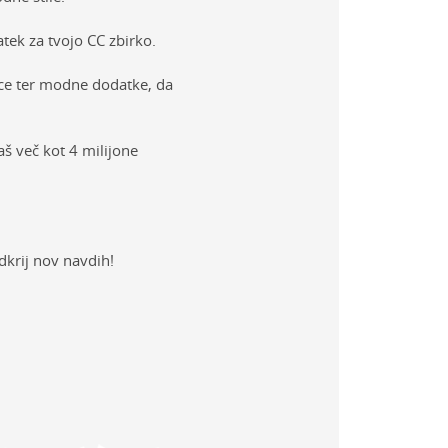
tek za tvojo CC zbirko.
ljce ter modne dodatke, da
aš več kot 4 milijone
dkrij nov navdih!