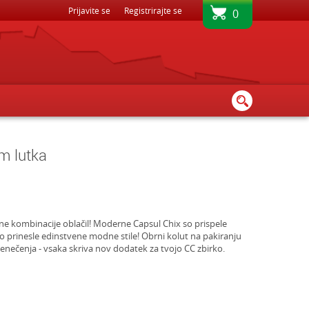
BREZPLAČNA DOSTAVA - PRI NAKUPU NAD 80€
Prijavite se
Registrirajte se
0
m lutka
erne kombinacije oblačil! Moderne Capsul Chix so prispele
so prinesle edinstvene modne stile! Obrni kolut na pakiranju
senečenja - vsaka skriva nov dodatek za tvojo CC zbirko.