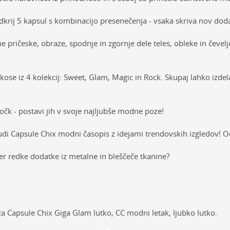
dkrij 5 kapsul s kombinacijo presenečenja - vsaka skriva nov doda
čne pričeske, obraze, spodnje in zgornje dele teles, obleke in čeve
kose iz 4 kolekcij: Sweet, Glam, Magic in Rock. Skupaj lahko izdel
očk - postavi jih v svoje najljubše modne poze!
udi Capsule Chix modni časopis z idejami trendovskih izgledov! O
er redke dodatke iz metalne in bleščeče tkanine?
i za Capsule Chix Giga Glam lutko, CC modni letak, ljubko lutko.
sti
Vrednost
E-mail