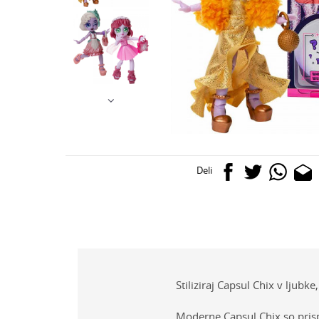
Deli
Stiliziraj Capsul Chix v ljubk
Moderne Capsul Chix so prisp