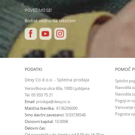
POVEŽIMO SE!
Bodite vedno na tekočem
PODATKI
POMOČ P
Dexy Co d.o.o. - Spletna prodaja
Splošni po
Navodila za
Verovškova ulica 60a, 1000 Ljubljana
Navodila z
Tel: 05 933 75 21
Pogoji in na
Email
prodaja@dexyco.si
Varovanje
Matična številka
6136206000
Pogosta vp
Smo davčni zavezanci
SI33738548
Osnovni kapital
10.000€
Delovni čas
Od ponedeljka do četrtka od 8.00 do 16.00 in