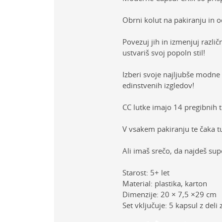
Obrni kolut na pakiranju in o
Povezuj jih in izmenjuj razli
ustvariš svoj popoln stil!
Izberi svoje najljubše modne 
edinstvenih izgledov!
CC lutke imajo 14 pregibnih t
V vsakem pakiranju te čaka t
Ali imaš srečo, da najdeš sup
Starost: 5+ let
Material: plastika, karton
Dimenzije: 20 × 7,5 ×29 cm
Set vključuje: 5 kapsul z del
Lastno
Ime/Vzdevek