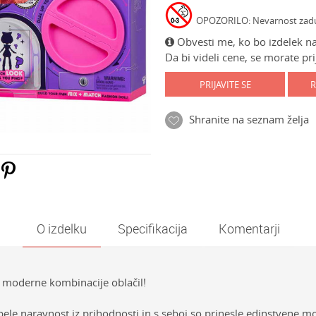
OPOZORILO: Nevarnost zadušit
Obvesti me, ko bo izdelek na
Da bi videli cene, se morate prij
PRIJAVITE SE
R
Shranite na seznam želja
O izdelku
Specifikacija
Komentarji
e, moderne kombinacije oblačil!
ele naravnost iz prihodnosti in s seboj so prinesle edinstvene mo