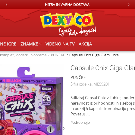
HITRA IN VARNA DOSTAVA
ČNE IGRE
ZNAMKE
VIDENO NA TV
AKCIJA
 kompleti, dodatki in oprema
PUNČKE
Capsule Chix Giga Glam lutka
Capsule Chix Giga Gla
PUNČKE
Šifra izdelka:
ME59201
Stiliziraj Capsul Chix v ljubke, mod
naravnost iz prihodnosti in s seboj 
in odkrij 5 kapsul s kombinacijo pre
Povezuj ji
...
Podrobneje