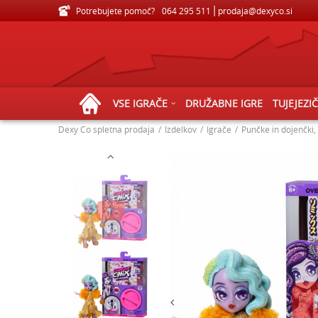
Potrebujete pomoč?
VELIKA IZBIRA IGRAČ ZA VSE STAROSTI
064 295 511
prodaja@dexyco.si
VSE IGRAČE
DRUŽABNE IGRE
TUJEJEZI
Dexy Co spletna prodaja
Izdelkov
Igrače
Punčke in dojenčki,