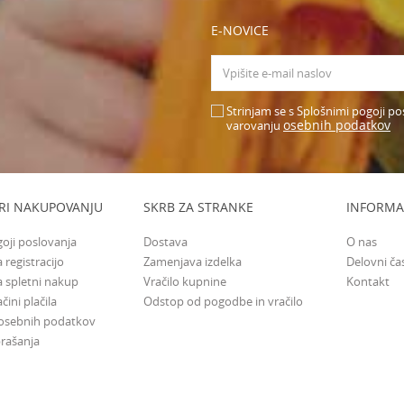
E-NOVICE
Strinjam se s Splošnimi pogoji po
osebnih podatkov
varovanju
RI NAKUPOVANJU
SKRB ZA STRANKE
INFORMA
goji poslovanja
Dostava
O nas
 registracijo
Zamenjava izdelka
Delovni ča
a spletni nakup
Vračilo kupnine
Kontakt
čini plačila
Odstop od pogodbe in vračilo
 osebnih podatkov
rašanja