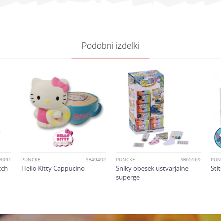
ija
PUNČKE
e
Capsule Chix
Podobni izdelki
Deklice
4-6 let
oliko je 6 - 1 :
3091
PUNČKE
SB49402
PUNČKE
SB65569
PUN
tch
Hello Kitty Cappucino
Sniky obesek ustvarjalne
Sti
superge