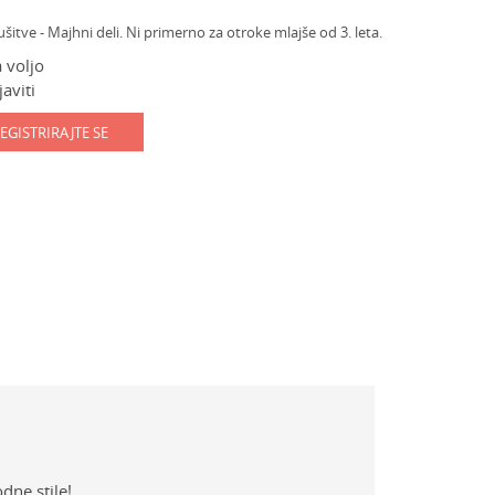
ve - Majhni deli. Ni primerno za otroke mlajše od 3. leta.
 voljo
aviti
EGISTRIRAJTE SE
dne stile!