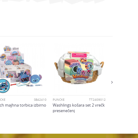
PUNČKE
Magic mixies -
punčka S2 ast
ČKE
SB42410
PUNČKE
TT2409012
tch majhna torbica izbirno
Washlings košara set 2 vrečk
presenečenj