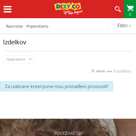
0
HITRA IN VARNA DOSTAVA
Filtri
Razvrstite
Izdelkov
happy-places
0
izdelkov
Obriši sve
Za izabrane kriterijume nisu pronađeni proizvodi!
POVEŽIMO SE!