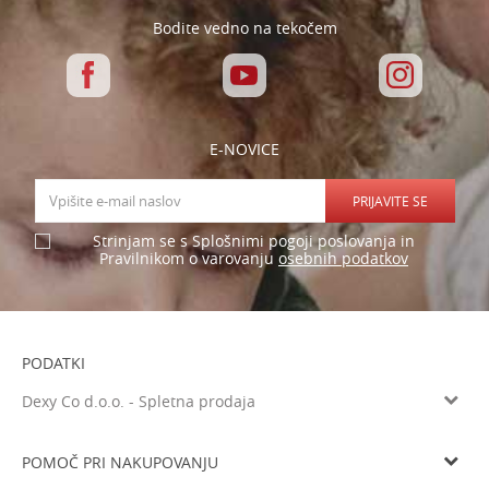
Bodite vedno na tekočem
E-NOVICE
PRIJAVITE SE
Strinjam se s Splošnimi pogoji poslovanja in
osebnih podatkov
Pravilnikom o varovanju
PODATKI
Dexy Co d.o.o. - Spletna prodaja
Verovškova ulica 60a, 1000 Ljubljana
Tel: 05 933 75 21
POMOČ PRI NAKUPOVANJU
Email
prodaja@dexyco.si