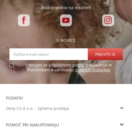
Bodite vedno na tekočem
E-NOVICE
PRIJAVITE SE
Strinjam se s Splošnimi pogoji poslovanja in
osebnih podatkov
Pravilnikom o varovanju
PODATKI
Dexy Co d.o.o. - Spletna prodaja
Verovškova ulica 60a, 1000 Ljubljana
Tel: 05 933 75 21
POMOČ PRI NAKUPOVANJU
Email
prodaja@dexyco.si