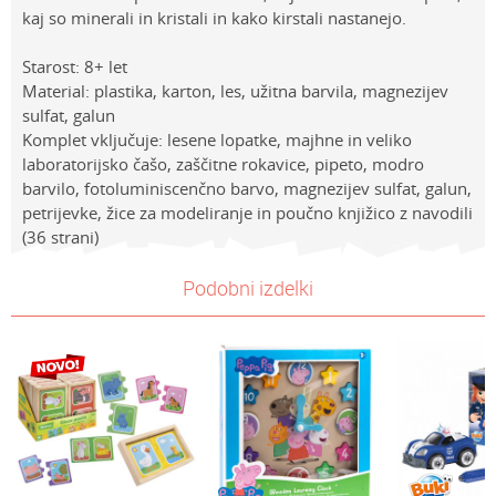
kaj so minerali in kristali in kako kirstali nastanejo.
Starost: 8+ let
Material: plastika, karton, les, užitna barvila, magnezijev
sulfat, galun
Komplet vključuje: lesene lopatke, majhne in veliko
laboratorijsko čašo, zaščitne rokavice, pipeto, modro
barvilo, fotoluminiscenčno barvo, magnezijev sulfat, galun,
petrijevke, žice za modeliranje in poučno knjižico z navodili
(36 strani)
Lastnosti
Vrednost
Ime/Vzdevek
Podobni izdelki
Kategorija
Poučne igrače
Znamke
Science 4 you
E-mail
Spol
Univerzalno
Sporočilo
Starost
8+ let