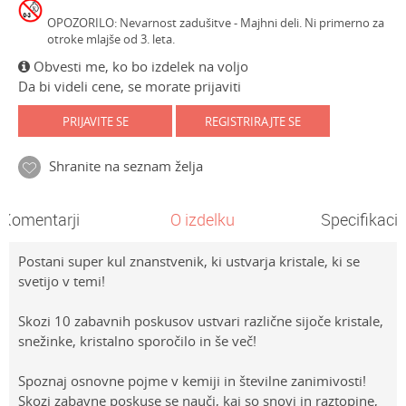
OPOZORILO: Nevarnost zadušitve - Majhni deli. Ni primerno za
otroke mlajše od 3. leta.
Obvesti me, ko bo izdelek na voljo
Da bi videli cene, se morate prijaviti
PRIJAVITE SE
REGISTRIRAJTE SE
Shranite na seznam želja
Komentarji
O izdelku
Specifikacij
Postani super kul znanstvenik, ki ustvarja kristale, ki se
svetijo v temi!
Skozi 10 zabavnih poskusov ustvari različne sijoče kristale,
snežinke, kristalno sporočilo in še več!
Spoznaj osnovne pojme v kemiji in številne zanimivosti!
Skozi zabavne poskuse se nauči, kaj so snovi in raztopine,