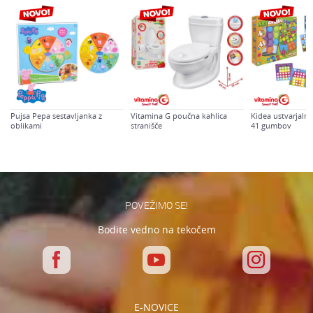
Spol
Univerzalno
Sporočilo
Starost
0-12 mesecev
Pujsa Pepa sestavljanka z
Vitamina G poučna kahlica
Kidea ustvarjalna
oblikami
stranišče
41 gumbov
Varnostno vprašanje: Koliko je 6 - 1 :
POŠLJI
POVEŽIMO SE!
Bodite vedno na tekočem
E-NOVICE