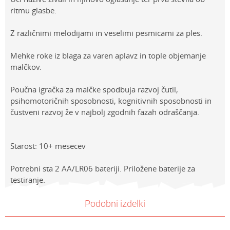
ritmu glasbe.
Z različnimi melodijami in veselimi pesmicami za ples.
Mehke roke iz blaga za varen aplavz in tople objemanje
malčkov.
Poučna igračka za malčke spodbuja razvoj čutil,
psihomotoričnih sposobnosti, kognitivnih sposobnosti in
čustveni razvoj že v najbolj zgodnih fazah odraščanja.
Starost: 10+ mesecev
Potrebni sta 2 AA/LR06 bateriji. Priložene baterije za
testiranje.
Lastnosti
NAVODILA ZA UPORABO
Vrednost
Ime/Vzdevek
Podobni izdelki
Kategorija
Prenesi navodila za uporabo
POUČNE IGRAČE ZA DOJENČKE
Znamke
Clementoni
E-mail