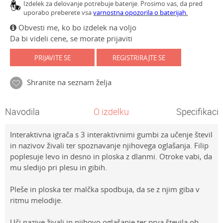
Izdelek za delovanje potrebuje baterije. Prosimo vas, da pred
uporabo preberete vsa
varnostna opozorila o baterijah.
Obvesti me, ko bo izdelek na voljo
Da bi videli cene, se morate prijaviti
PRIJAVITE SE
REGISTRIRAJTE SE
Shranite na seznam želja
Navodila
O izdelku
Specifikacij
Interaktivna igrača s 3 interaktivnimi gumbi za učenje števil
in nazivov živali ter spoznavanje njihovega oglašanja. Filip
poplesuje levo in desno in ploska z dlanmi. Otroke vabi, da
mu sledijo pri plesu in gibih.
Pleše in ploska ter malčka spodbuja, da se z njim giba v
ritmu melodije.
Uči nazive živali in njihovo oglašanje ter prva števila ob