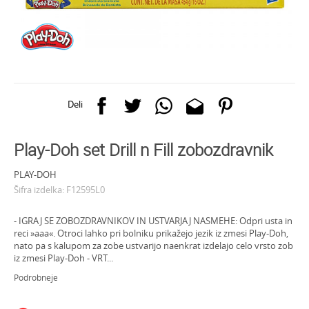
Deli
Play-Doh set Drill n Fill zobozdravnik
PLAY-DOH
Šifra izdelka:
F12595L0
- IGRAJ SE ZOBOZDRAVNIKOV IN USTVARJAJ NASMEHE: Odpri usta in
reci »aaa«. Otroci lahko pri bolniku prikažejo jezik iz zmesi Play-Doh,
nato pa s kalupom za zobe ustvarijo naenkrat izdelajo celo vrsto zob
iz zmesi Play-Doh - VRT
...
Podrobneje