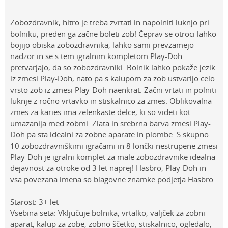
Zobozdravnik, hitro je treba zvrtati in napolniti luknjo pri
bolniku, preden ga začne boleti zob! Čeprav se otroci lahko
bojijo obiska zobozdravnika, lahko sami prevzamejo
nadzor in se s tem igralnim kompletom Play-Doh
pretvarjajo, da so zobozdravniki. Bolnik lahko pokaže jezik
iz zmesi Play-Doh, nato pa s kalupom za zob ustvarijo celo
vrsto zob iz zmesi Play-Doh naenkrat. Začni vrtati in polniti
luknje z ročno vrtavko in stiskalnico za zmes. Oblikovalna
zmes za karies ima zelenkaste delce, ki so videti kot
umazanija med zobmi. Zlata in srebrna barva zmesi Play-
Doh pa sta idealni za zobne aparate in plombe. S skupno
10 zobozdravniškimi igračami in 8 lončki nestrupene zmesi
Play-Doh je igralni komplet za male zobozdravnike idealna
dejavnost za otroke od 3 let naprej! Hasbro, Play-Doh in
vsa povezana imena so blagovne znamke podjetja Hasbro.
Starost: 3+ let
Vsebina seta: Vključuje bolnika, vrtalko, valjček za zobni
aparat, kalup za zobe, zobno ščetko, stiskalnico, ogledalo,