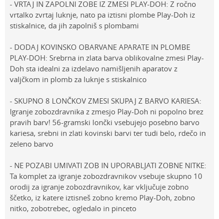
- VRTAJ IN ZAPOLNI ZOBE IZ ZMESI PLAY-DOH: Z ročno
vrtalko zvrtaj luknje, nato pa iztisni plombe Play-Doh iz
stiskalnice, da jih zapolniš s plombami
- DODAJ KOVINSKO OBARVANE APARATE IN PLOMBE
PLAY-DOH: Srebrna in zlata barva oblikovalne zmesi Play-
Doh sta idealni za izdelavo namišljenih aparatov z
valjčkom in plomb za luknje s stiskalnico
- SKUPNO 8 LONČKOV ZMESI SKUPAJ Z BARVO KARIESA:
Igranje zobozdravnika z zmesjo Play-Doh ni popolno brez
pravih barv! 56-gramski lončki vsebujejo posebno barvo
kariesa, srebni in zlati kovinski barvi ter tudi belo, rdečo in
zeleno barvo
- NE POZABI UMIVATI ZOB IN UPORABLJATI ZOBNE NITKE:
Ta komplet za igranje zobozdravnikov vsebuje skupno 10
orodij za igranje zobozdravnikov, kar vključuje zobno
ščetko, iz katere iztisneš zobno kremo Play-Doh, zobno
nitko, zobotrebec, ogledalo in pinceto