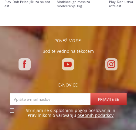
Play-Doh Priboljški za na pot
Morbidough masa za
Play-Doh ustvarja
ast
modeliranje 1kg
rože ast
Varnostno vprašanje: Koliko je 4 + 1 :
POŠLJI
POVEŽIMO SE!
Bodite vedno na tekočem
E-NOVICE
PRIJAVITE SE
Strinjam se s Splošnimi pogoji poslovanja in
osebnih podatkov
Pravilnikom o varovanju