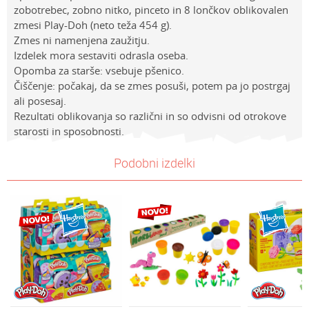
zobotrebec, zobno nitko, pinceto in 8 lončkov oblikovalen
zmesi Play-Doh (neto teža 454 g).
Zmes ni namenjena zaužitju.
Izdelek mora sestaviti odrasla oseba.
Opomba za starše: vsebuje pšenico.
Čiščenje: počakaj, da se zmes posuši, potem pa jo postrgaj
ali posesaj.
Rezultati oblikovanja so različni in so odvisni od otrokove
starosti in sposobnosti.
Lastnosti
NAVODILA ZA UPORABO
Vrednost
Ime/Vzdevek
Podobni izdelki
Kategorija
Prenesi navodila za uporabo
PLAY-DOH
Znamke
Playdoh
E-mail
Spol
Univerzalno
Sporočilo
Starost
4-6 let