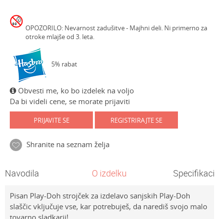
OPOZORILO: Nevarnost zadušitve - Majhni deli. Ni primerno za
otroke mlajše od 3. leta.
5% rabat
Obvesti me, ko bo izdelek na voljo
Da bi videli cene, se morate prijaviti
PRIJAVITE SE
REGISTRIRAJTE SE
Shranite na seznam želja
Navodila
O izdelku
Specifikacij
Pisan Play-Doh strojček za izdelavo sanjskih Play-Doh
slaščic vključuje vse, kar potrebuješ, da narediš svojo malo
tovarno sladkarij!