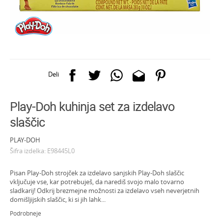
Deli
Play-Doh kuhinja set za izdelavo
slaščic
PLAY-DOH
Šifra izdelka:
E98445L0
Pisan Play-Doh strojček za izdelavo sanjskih Play-Doh slaščic
vključuje vse, kar potrebuješ, da narediš svojo malo tovarno
sladkarij! Odkrij brezmejne možnosti za izdelavo vseh neverjetnih
domišljijskih slaščic, ki si jih lahk
...
Podrobneje