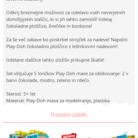
Odkrij brezmejne možnosti za izdelavo vseh neverjetnih
domišljijskih slaščic, ki si jih lahko zamisliš! Izdelaj
čokoladne ploščice, žvečilke in bonbone!
Za še več zabave bo poskrbel strojček za nadeve! Napolni
Play-Doh čokoladno ploščico z lešnikovim nadevom!
Izdelane slaščice lahko zložišv prikupne škatle!
Set vključuje 5 lončkov Play-Doh mase za oblikovanje: 2 v
barvi čokolade, modro, zeleno in rdečo.
Starost: 5+ let
Material: Play-Doh masa za modeliranje, plastika
Lastnosti
NAVODILA ZA UPORABO
Vrednost
Ime/Vzdevek
Podobni izdelki
Kategorija
Prenesi navodila za uporabo
PLAY-DOH
Znamke
Playdoh
E-mail