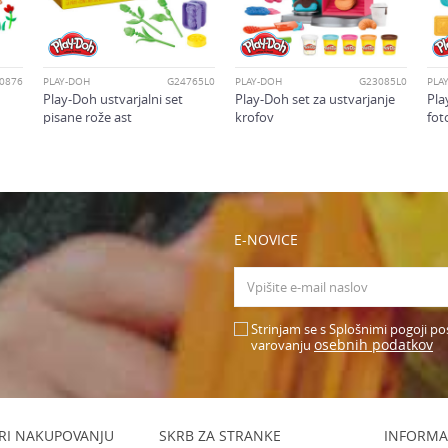
0876
PLAY-DOH
G24765L0
PLAY-DOH
G23085L0
PLA
Play-Doh ustvarjalni set
Play-Doh set za ustvarjanje
Pla
pisane rože ast
krofov
fot
E-NOVICE
Strinjam se s Splošnimi pogoji po
osebnih podatkov
varovanju
RI NAKUPOVANJU
SKRB ZA STRANKE
INFORMA