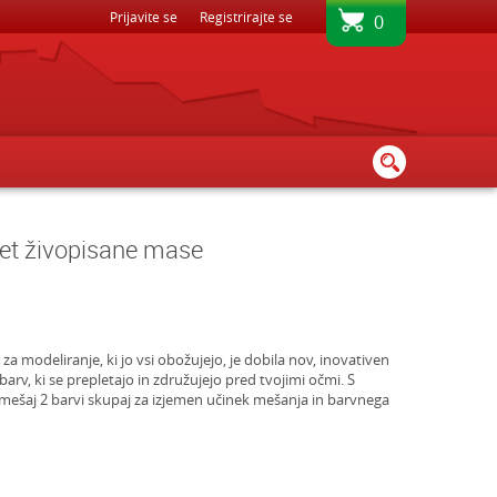
BREZPLAČNA DOSTAVA - PRI NAKUPU NAD 80€
Prijavite se
Registrirajte se
0
set živopisane mase
a modeliranje, ki jo vsi obožujejo, je dobila nov, inovativen
barv, ki se prepletajo in združujejo pred tvojimi očmi. S
zmešaj 2 barvi skupaj za izjemen učinek mešanja in barvnega