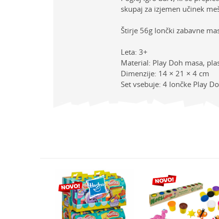
skupaj za izjemen učinek meš
Štirje 56g lončki zabavne ma
Leta: 3+
Material: Play Doh masa, pla
Dimenzije: 14 × 21 × 4 cm
Set vsebuje: 4 lončke Play D
Lastno
Ime/Vzdevek
Kategor
Znamk
Sporočilo
Spol
Starost
G04925L0
Varnostno vprašanje: K
ek set cvetoče