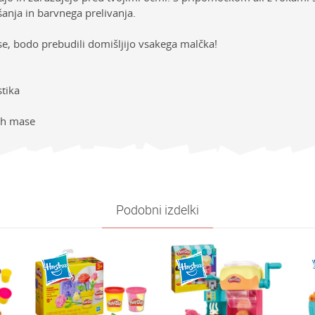
anja in barvnega prelivanja.
se, bodo prebudili domišljijo vsakega malčka!
stika
oh mase
sti
NAVODILA ZA UPORABO
Vrednost
E-mail
ija
Prenesi navodila za uporabo
PLAY-DOH
e
Playdoh
Podobni izdelki
Univerzalno
1-3 leta
oliko je 6 - 1 :