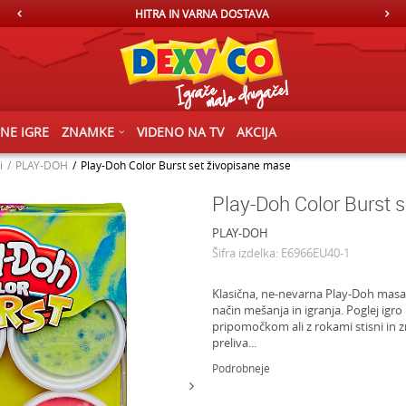
HITRA IN VARNA DOSTAVA
ČNE IGRE
ZNAMKE
VIDENO NA TV
AKCIJA
i
PLAY-DOH
Play-Doh Color Burst set živopisane mase
Play-Doh Color Burst 
PLAY-DOH
Šifra izdelka:
E6966EU40-1
Klasična, ne-nevarna Play-Doh masa z
način mešanja in igranja. Poglej igro 
pripomočkom ali z rokami stisni in 
preliva
...
Podrobneje