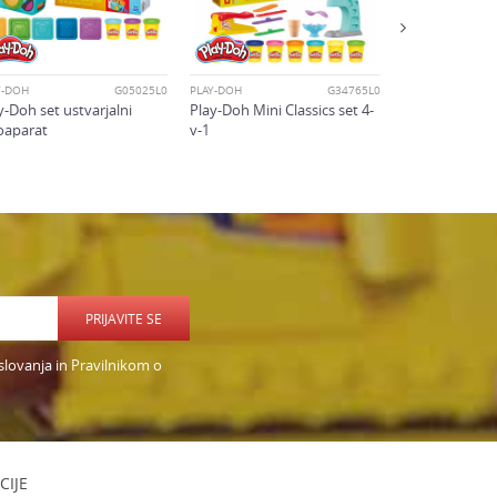
Y-DOH
G05025L0
PLAY-DOH
G34765L0
y-Doh set ustvarjalni
Play-Doh Mini Classics set 4-
oaparat
v-1
PRIJAVITE SE
slovanja in Pravilnikom o
CIJE