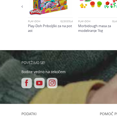
POŠLJI
PLAY-DOH
G23035L4
PLAY-DOH
GL4
Play-Doh Priboljški za na pot
Morbidough masa za
ast
modeliranje 1kg
POVEŽIMO SE!
Bodite vedno na tekočem
PODATKI
POMOČ P