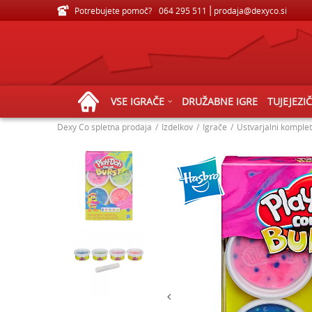
Potrebujete pomoč?
VELIKA IZBIRA IGRAČ ZA VSE STAROSTI
064 295 511
prodaja@dexyco.si
VSE IGRAČE
DRUŽABNE IGRE
TUJEJEZI
Dexy Co spletna prodaja
Izdelkov
Igrače
Ustvarjalni komplet