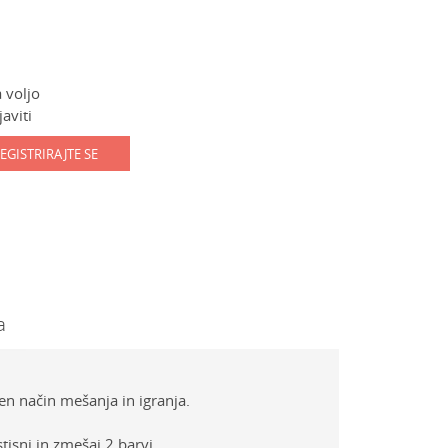
 voljo
aviti
EGISTRIRAJTE SE
a
en način mešanja in igranja.
tisni in zmešaj 2 barvi