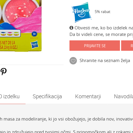
5% rabat
Obvesti me, ko bo izdelek na
Da bi videli cene, se morate prij
PRIJAVITE SE
R
Shranite na seznam želja
O izdelku
Specifikacija
Komentarji
Navodil
 masa za modeliranje, ki jo vsi obožujejo, je dobila nov, inovativ
etajo in združujejo pred tvojimi očmi. S pripomočkom ali z rokami s