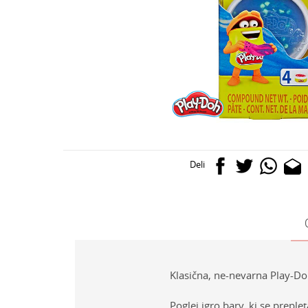
Deli
Klasična, ne-nevarna Play-Doh
Poglej igro barv, ki se prepl