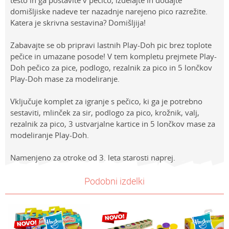
testo in ga postavite v pečico, izdelajte in dodajte
domišljiske nadeve ter nazadnje narejeno pico razrežite.
Katera je skrivna sestavina? Domišljija!
Zabavajte se ob pripravi lastnih Play-Doh pic brez toplote
pečice in umazane posode! V tem kompletu prejmete Play-
Doh pečico za pice, podlogo, rezalnik za pico in 5 lončkov
Play-Doh mase za modeliranje.
Vključuje komplet za igranje s pečico, ki ga je potrebno
sestaviti, mlinček za sir, podlogo za pico, krožnik, valj,
rezalnik za pico, 3 ustvarjalne kartice in 5 lončkov mase za
modeliranje Play-Doh.
Namenjeno za otroke od 3. leta starosti naprej.
Lastnosti
NAVODILA ZA UPORABO
Vrednost
Ime/Vzdevek
Podobni izdelki
Kategorija
Prenesi navodila za uporabo
PLAY-DOH
Znamke
Playdoh
E-mail
Spol
Univerzalno