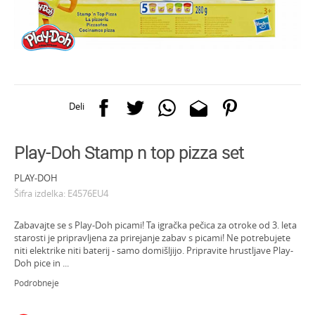
Deli
Play-Doh Stamp n top pizza set
PLAY-DOH
Šifra izdelka:
E4576EU4
Zabavajte se s Play-Doh picami! Ta igračka pečica za otroke od 3. leta
starosti je pripravljena za prirejanje zabav s picami! Ne potrebujete
niti elektrike niti baterij - samo domišljijo. Pripravite hrustljave Play-
Doh pice in
...
Podrobneje