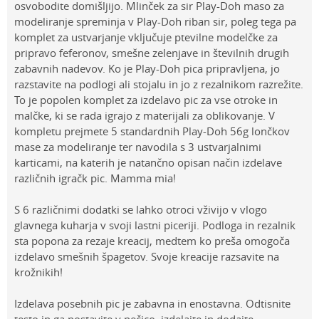
osvobodite domišljijo. Mlinček za sir Play-Doh maso za
modeliranje spreminja v Play-Doh riban sir, poleg tega pa
komplet za ustvarjanje vključuje ptevilne modelčke za
pripravo feferonov, smešne zelenjave in številnih drugih
zabavnih nadevov. Ko je Play-Doh pica pripravljena, jo
razstavite na podlogi ali stojalu in jo z rezalnikom razrežite.
To je popolen komplet za izdelavo pic za vse otroke in
malčke, ki se rada igrajo z materijali za oblikovanje. V
kompletu prejmete 5 standardnih Play-Doh 56g lončkov
mase za modeliranje ter navodila s 3 ustvarjalnimi
karticami, na katerih je natančno opisan način izdelave
različnih igračk pic. Mamma mia!
S 6 različnimi dodatki se lahko otroci vživijo v vlogo
glavnega kuharja v svoji lastni piceriji. Podloga in rezalnik
sta popona za rezaje kreacij, medtem ko preša omogoča
izdelavo smešnih špagetov. Svoje kreacije razsavite na
krožnikih!
Izdelava posebnih pic je zabavna in enostavna. Odtisnite