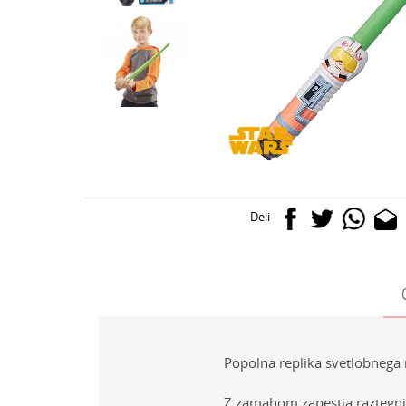
Deli
Popolna replika svetlobnega m
Z zamahom zapestja raztegnite