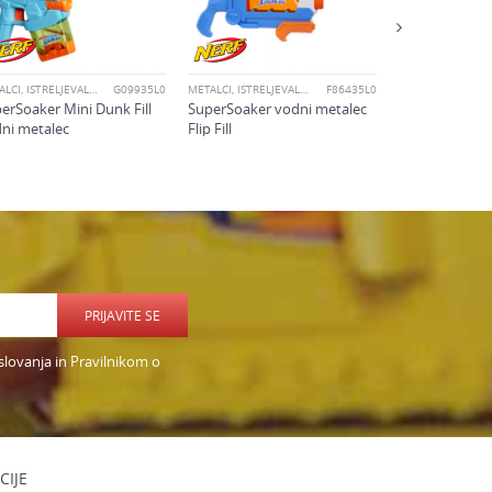
METALCI, ISTRELJEVALCI IN MEČI
G09935L0
METALCI, ISTRELJEVALCI IN MEČI
F86435L0
erSoaker Mini Dunk Fill
SuperSoaker vodni metalec
ni metalec
Flip Fill
PRIJAVITE SE
slovanja in Pravilnikom o
CIJE