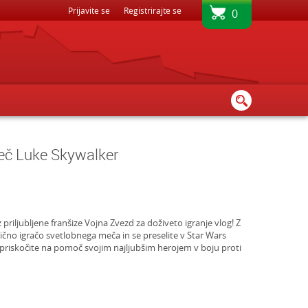
BREZPLAČNA DOSTAVA - PRI NAKUPU NAD 80€
Prijavite se
Registrirajte se
0
eč Luke Skywalker
priljubljene franšize Vojna Zvezd za doživeto igranje vlog! Z
ično igračo svetlobnega meča in se preselite v Star Wars
n priskočite na pomoč svojim najljubšim herojem v boju proti