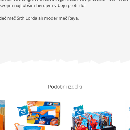
svojim najljubšim herojem v boju proti zlu!
 rdeč meč Sith Lorda ali moder meč Reya.
sti
Vrednost
NAVODILA ZA UPORABO
E-mail
ija
METALCI, ISTRELJEVALCI IN MEČI
Prenesi navodila za uporabo
e
Star Wars
Podobni izdelki
Dečki
4-6 let
oliko je 2 + 3 :