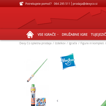
Potrebujete pomoč?
VELIKA IZBIRA IGRAČ ZA VSE STAROSTI
064 295 511
prodaja@dexyco.si
VSE IGRAČE
DRUŽABNE IGRE
TUJEJEZI
Dexy Co spletna prodaja
Izdelkov
Igrače
Figure in kompleti