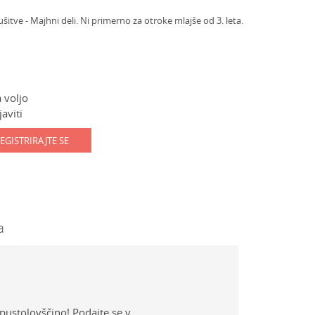
ve - Majhni deli. Ni primerno za otroke mlajše od 3. leta.
 voljo
aviti
EGISTRIRAJTE SE
a
pustolovščino! Podajte se v