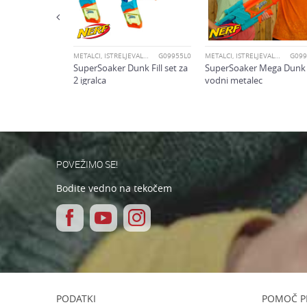
POŠLJI
METALCI, ISTRELJEVALCI IN MEČI
G09955L0
METALCI, ISTRELJEVALCI IN MEČI
G099
SuperSoaker Dunk Fill set za
SuperSoaker Mega Dunk F
2 igralca
vodni metalec
POVEŽIMO SE!
Bodite vedno na tekočem
PODATKI
POMOČ P