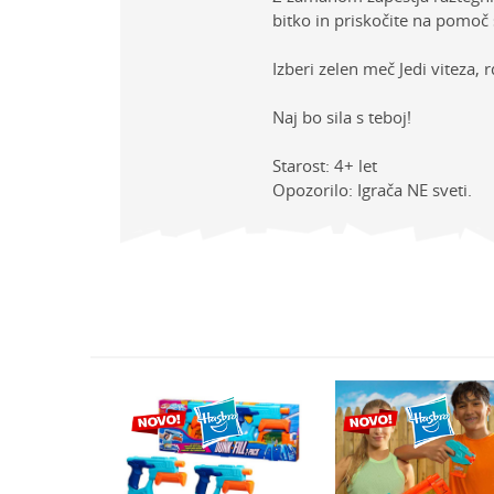
bitko in priskočite na pomoč 
Izberi zelen meč Jedi viteza,
Naj bo sila s teboj!
Starost: 4+ let
Opozorilo: Igrača NE sveti.
Lastno
Ime/Vzdevek
Kategor
Znamk
Sporočilo
Spol
Starost
METALCI, ISTRELJEVALCI IN MEČI
F3734EU4
Varnostno vprašanje: K
ovie
 puščic