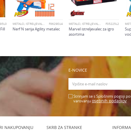
95L0
METALCI, ISTRELJEVALCI IN MEČI
F8629EU4
METALCI, ISTRELJEVALCI IN MEČI
F05225L2
ill
Nerf N serija Agility metalec
Marvel istreljevalec za igro
Sup
asortima
vod
E-NOVICE
Strinjam se s Splošnimi pogoji po
osebnih podatkov
varovanju
RI NAKUPOVANJU
SKRB ZA STRANKE
INFORMA