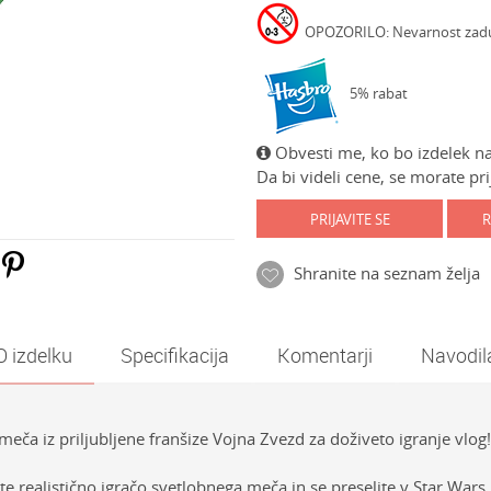
OPOZORILO: Nevarnost zadušit
5% rabat
Obvesti me, ko bo izdelek na
Da bi videli cene, se morate prij
PRIJAVITE SE
R
Shranite na seznam želja
O izdelku
Specifikacija
Komentarji
Navodil
eča iz priljubljene franšize Vojna Zvezd za doživeto igranje vlog!
 realistično igračo svetlobnega meča in se preselite v Star Wars 