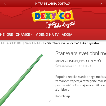
HITRA IN VARNA DOSTAVA
ČNE IGRE
ZNAMKE
VIDENO NA TV
AKCIJA
METALCI, ISTRELJEVALCI IN MEČI
Star Wars svetlobni meč Luke Skywalker
Star Wars svetlobni m
METALCI, ISTRELJEVALCI IN MEČI
Šifra izdelka:
F10375L00-3
Popolna replika svetlobnega meča iz 
zamahom zapestja raztegnite realist
pustolovščino! Podajte se v bitko i
zlu! Izbe
...
Podrobneje