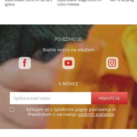
igralca
vodni metalec
Varnostno vprašanje: Koliko je 9 - 4 :
POŠLJI
POVEŽIMO SE!
Bodite vedno na tekočem
E-NOVICE
PRIJAVITE SE
Strinjam se s Splošnimi pogoji poslovanja in
osebnih podatkov
Pravilnikom o varovanju