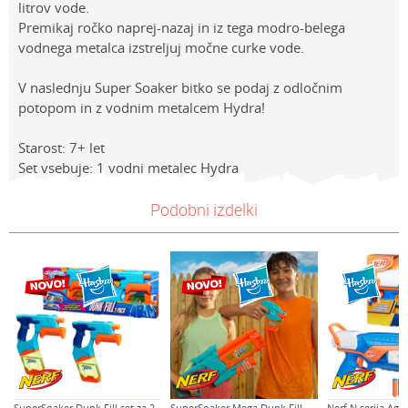
litrov vode.
Premikaj ročko naprej-nazaj in iz tega modro-belega
vodnega metalca izstreljuj močne curke vode.
V naslednju Super Soaker bitko se podaj z odločnim
potopom in z vodnim metalcem Hydra!
Starost: 7+ let
Set vsebuje: 1 vodni metalec Hydra
Lastnosti
NAVODILA ZA UPORABO
Vrednost
Ime/Vzdevek
Podobni izdelki
Kategorija
Prenesi navodila za uporabo
METALCI, ISTRELJEVALCI IN MEČI
Znamke
Supersoaker
E-mail
Spol
Dečki
Sporočilo
Starost
7-8 let
SuperSoaker Dunk Fill set za 2
SuperSoaker Mega Dunk Fill
Nerf N serija Agil