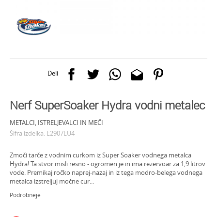
Deli
Nerf SuperSoaker Hydra vodni metalec
METALCI, ISTRELJEVALCI IN MEČI
Šifra izdelka:
E2907EU4
Zmoči tarče z vodnim curkom iz Super Soaker vodnega metalca
Hydra! Ta stvor misli resno - ogromen je in ima rezervoar za 1,9 litrov
vode. Premikaj ročko naprej-nazaj in iz tega modro-belega vodnega
metalca izstreljuj močne cur
...
Podrobneje