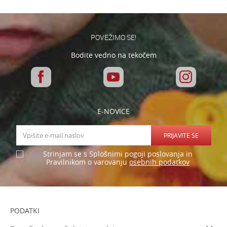
Ime/Vzdevek
Kategorija
LEGO FRIENDS
Znamke
Lego
E-mail
POVEŽIMO SE!
Spol
Univerzalno
Bodite vedno na tekočem
Sporočilo
Starost
7-8 let
E-NOVICE
PRIJAVITE SE
Varnostno vprašanje: Koliko je 2 + 3 :
Strinjam se s Splošnimi pogoji poslovanja in
osebnih podatkov
Pravilnikom o varovanju
POŠLJI
PODATKI