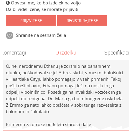
Obvesti me, ko bo izdelek na voljo
Da bi videli cene, se morate prijaviti
PRIJAVITE SE
REGISTRIRAJTE SE
Shranite na seznam želja
Komentarji
O izdelku
Specifikacij
O, ne, nerodnemu Ethanu je zdrsnilo na bananinem
olupku, poškodoval se je! A brez skrbi, v mestni bolnišnici
v Heartlake Cityju lahko pomagajo v vseh primerih. Takoj
pošlji rešilni avto, Ethanu pomagaj leči na nosila in ga
odpelji v bolnišnico. Posedi ga na invalidski voziček in ga
odpelji do rentgena. Dr. Maria ga bo mimogrede oskrbela.
Z Emmo ga nato lahko obiščeta v sobi ter ga razveselita z
balonom in čokolado.
Primerno za otroke od 6 leta starosti dalje.
Lastnosti
Vrednost