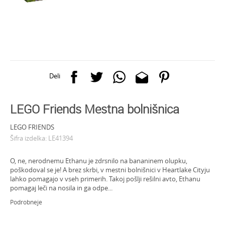
Deli
LEGO Friends Mestna bolnišnica
LEGO FRIENDS
Šifra izdelka:
LE41394
O, ne, nerodnemu Ethanu je zdrsnilo na bananinem olupku,
poškodoval se je! A brez skrbi, v mestni bolnišnici v Heartlake Cityju
lahko pomagajo v vseh primerih. Takoj pošlji rešilni avto, Ethanu
pomagaj leči na nosila in ga odpe
...
Podrobneje