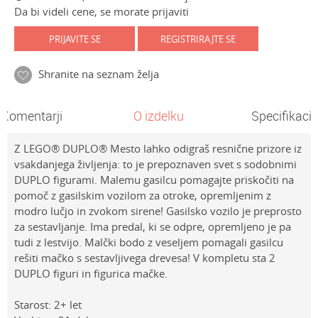
Da bi videli cene, se morate prijaviti
PRIJAVITE SE
REGISTRIRAJTE SE
Shranite na seznam želja
Komentarji
O izdelku
Specifikacij
Z LEGO® DUPLO® Mesto lahko odigraš resnične prizore iz
vsakdanjega življenja: to je prepoznaven svet s sodobnimi
DUPLO figurami. Malemu gasilcu pomagajte priskočiti na
pomoč z gasilskim vozilom za otroke, opremljenim z
modro lučjo in zvokom sirene! Gasilsko vozilo je preprosto
za sestavljanje. Ima predal, ki se odpre, opremljeno je pa
tudi z lestvijo. Malčki bodo z veseljem pomagali gasilcu
rešiti mačko s sestavljivega drevesa! V kompletu sta 2
DUPLO figuri in figurica mačke.
Starost: 2+ let