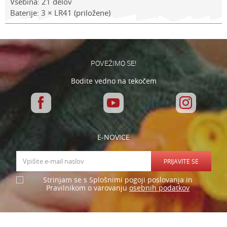
Vsebina: 21 delov
Baterije: 3 × LR41 (priložene)
Lastnosti
Vrednost
Ime/Vzdevek
Kategorija
LEGO DUPLO
Znamke
Lego
E-mail
POVEŽIMO SE!
Spol
Univerzalno
Bodite vedno na tekočem
Sporočilo
Starost
1-3 leta
E-NOVICE
PRIJAVITE SE
Varnostno vprašanje: Koliko je 6 - 1 :
Strinjam se s Splošnimi pogoji poslovanja in
osebnih podatkov
Pravilnikom o varovanju
POŠLJI