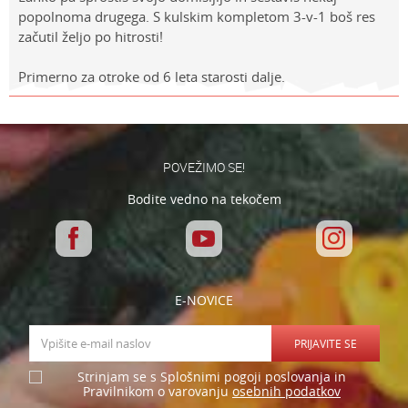
popolnoma drugega. S kulskim kompletom 3-v-1 boš res
začutil željo po hitrosti!
Primerno za otroke od 6 leta starosti dalje.
Lastnosti
Vrednost
Ime/Vzdevek
Kategorija
LEGO CREATOR
Znamke
Lego
E-mail
POVEŽIMO SE!
Spol
Univerzalno
Bodite vedno na tekočem
Sporočilo
Starost
7-8 let
E-NOVICE
PRIJAVITE SE
Varnostno vprašanje: Koliko je 2 + 3 :
Strinjam se s Splošnimi pogoji poslovanja in
osebnih podatkov
Pravilnikom o varovanju