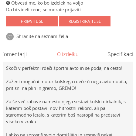
Obvesti me, ko bo izdelek na voljo
Da bi videli cene, se morate prijaviti
PRIJAVITE SE
REGISTRIRAJTE SE
Shranite na seznam želja
Komentarji
O izdelku
Specifikacij
Skoči v perfektni rdeči športni avto in se podaj na cesto!
Zaženi mogočni motor kulskega rdeče-črnega avtomobila,
pritisni na plin in gremo, GREMO!
Za še več zabave namesto njega sestavi kulski dirkalnik, s
katerim boš postavil nov hitrostni rekord, ali pa
staromodno letalo, s katerim boš nastopil na predstavi
visoko v zraku.
Lahko pa sprostiš svojo domišljijo in sestaviš nekaj