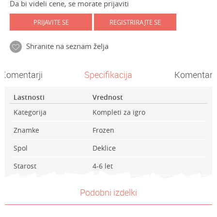
Da bi videli cene, se morate prijaviti
PRIJAVITE SE
REGISTRIRAJTE SE
Shranite na seznam želja
Komentarji
Specifikacija
Komentarji
Lastnosti
Vrednost
Kategorija
Kompleti za igro
Znamke
Frozen
Spol
Deklice
Starost
4-6 let
Ime/Vzdevek
Podobni izdelki
E-mail