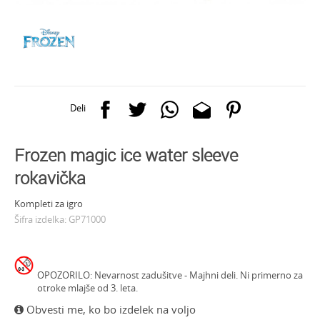
Deli
Frozen magic ice water sleeve
rokavička
Kompleti za igro
Šifra izdelka:
GP71000
OPOZORILO: Nevarnost zadušitve - Majhni deli. Ni primerno za
otroke mlajše od 3. leta.
Obvesti me, ko bo izdelek na voljo