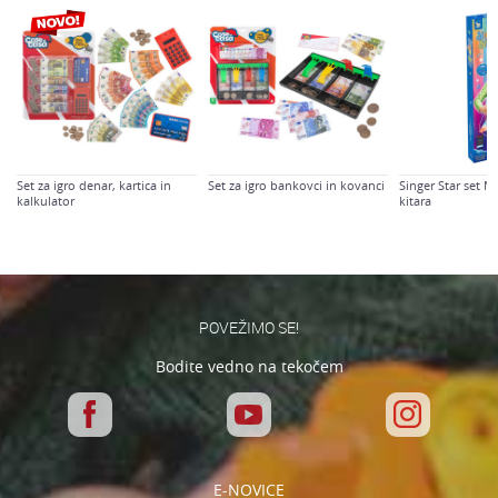
Sporočilo
Set za igro denar, kartica in
Set za igro bankovci in kovanci
Singer Star set M
kalkulator
kitara
Varnostno vprašanje: Koliko je 2 + 3 :
POŠLJI
POVEŽIMO SE!
Bodite vedno na tekočem
E-NOVICE