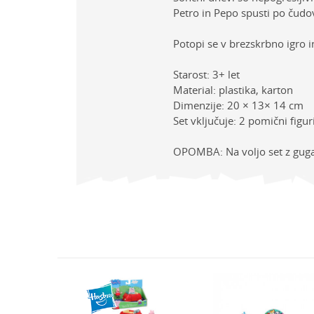
Petro in Pepo spusti po ču
Potopi se v brezskrbno igro in
Starost: 3+ let
Material: plastika, karton
Dimenzije: 20 × 13× 14 cm
Set vključuje: 2 pomični figur
OPOMBA: Na voljo set z guga
Lastno
Ime/Vzdevek
Kategor
Znamk
Sporočilo
Spol
Starost