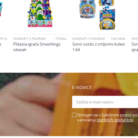
oliko je 6 - 1 :
7014
KOMPLETI S FIGURAMI
TS7004
KOMPLETI S FIGURAMI
TS414854
KOM
s
Plišasta igrača Smashlings
Sonic vozilo z vrtljivimi kolesi
Son
obesek
1:64
igr
E-NOVICE
Strinjam se s Splošnimi pogoji po
osebnih podatkov
varovanju