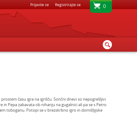
BREZPLAČNA DOSTAVA - PRI NAKUPU NAD 80€
Prijavite se
Registrirajte se
0
e v prostem času igra na igrišču. Sončni dnevi so nepogrešljivi
ure in Pepa zabavata ob nihanju na gugalnici ali pa se s Petro
m toboganu. Potopi se v brezskrbno igro in domišljijske