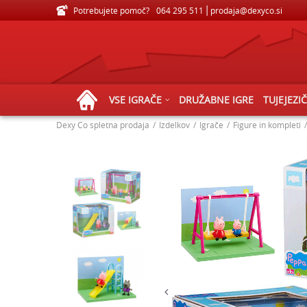
Potrebujete pomoč?
VELIKA IZBIRA IGRAČ ZA VSE STAROSTI
064 295 511
prodaja@dexyco.si
VSE IGRAČE
DRUŽABNE IGRE
TUJEJEZI
Dexy Co spletna prodaja
Izdelkov
Igrače
Figure in kompleti