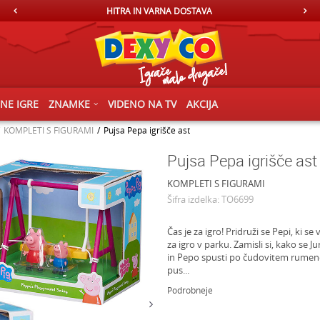
HITRA IN VARNA DOSTAVA
ČNE IGRE
ZNAMKE
VIDENO NA TV
AKCIJA
KOMPLETI S FIGURAMI
Pujsa Pepa igrišče ast
Pujsa Pepa igrišče ast
KOMPLETI S FIGURAMI
Šifra izdelka:
TO6699
Čas je za igro! Pridruži se Pepi, ki s
za igro v parku. Zamisli si, kako se J
in Pepo spusti po čudovitem rumene
pus
...
Podrobneje