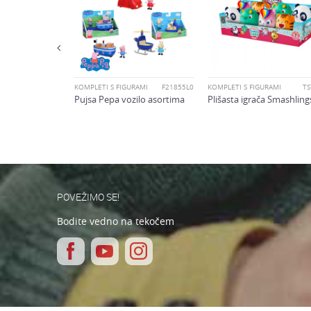
RAMI
05904
Varnostno vprašanje: K
sbeni dan
POŠLJI
KOMPLETI S FIGURAMI
F21855L0
KOMPLETI S FIGURAMI
TS
Pujsa Pepa vozilo asortima
Plišasta igrača Smashling
POVEŽIMO SE!
Bodite vedno na tekočem