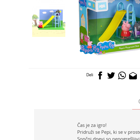
Deli
Čas je za igro!
Pridruži se Pepi, ki se v pros
Sončni dnevi so nepogrešljivi 