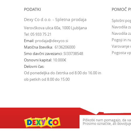
PODATKI
POMOČ P
Dexy Co d.o.o. - Spletna prodaja
Splošni po
Navodila za
Verovškova ulica 60a, 1000 Ljubljana
Navodila z
Tel: 05 933 75 21
Pogoji in na
Email
prodaja@dexyco.si
Varovanje
Matična številka
6136206000
Pogosta vp
Smo davčni zavezanci
SI33738548
Osnovni kapital
10.000€
Delovni čas
Od ponedeljka do četrtka od 8.00 do 16.00 in
ob petkih od 8.00 do 15.00
Piškotki nam pomagajo, da va
Prosimo označite, ali dovolju