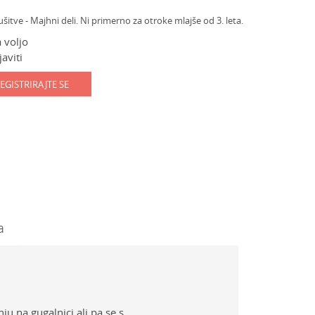
ve - Majhni deli. Ni primerno za otroke mlajše od 3. leta.
 voljo
aviti
EGISTRIRAJTE SE
a
ju na gugalnici ali pa se s