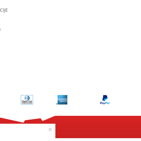
CIJE
s
×