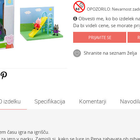
OPOZORILO: Nevarnost zadušit
Obvesti me, ko bo izdelek na
Da bi videli cene, se morate prij
PRIJAVITE SE
R
Shranite na seznam želja
O izdelku
Specifikacija
Komentarji
Navodil
tem času igra na igrišču.
za igro v parku. Zamisli si, kako se Jure in Pepa zabavata ob nihan