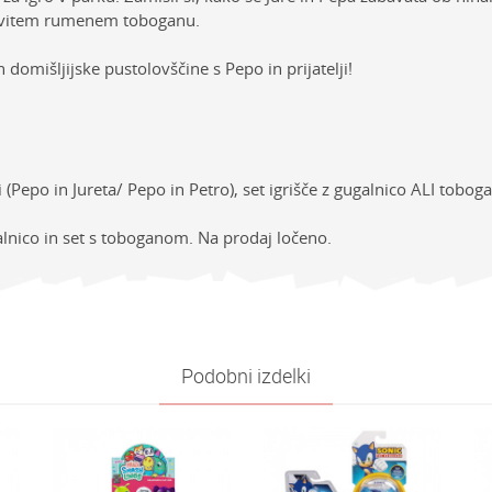
dovitem rumenem toboganu.
 domišljijske pustolovščine s Pepo in prijatelji!
i (Pepo in Jureta/ Pepo in Petro), set igrišče z gugalnico ALI tobo
lnico in set s toboganom. Na prodaj ločeno.
sti
NAVODILA ZA UPORABO
Vrednost
E-mail
ija
Prenesi navodila za uporabo
KOMPLETI S FIGURAMI
e
Pujsa Pepa
Podobni izdelki
Univerzalno
4-6 let