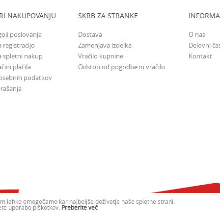
RI NAKUPOVANJU
SKRB ZA STRANKE
INFORMA
goji poslovanja
Dostava
O nas
 registracijo
Zamenjava izdelka
Delovni ča
a spletni nakup
Vračilo kupnine
Kontakt
čini plačila
Odstop od pogodbe in vračilo
 osebnih podatkov
rašanja
m lahko omogočamo kar najboljše doživetje naše spletne strani.
jete uporabo piškotkov.
Preberite več
b2b.dexyco.si
NB SOFT
©2026
, Izdelava
. Vse pravice pridržane.