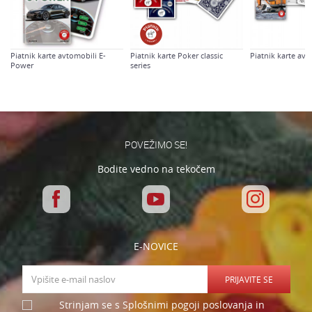
Piatnik karte avtomobili E-
Piatnik karte Poker classic
Piatnik karte avt
Power
series
Varnostno vprašanje: Koliko je 6 - 1 :
POŠLJI
POVEŽIMO SE!
Bodite vedno na tekočem
E-NOVICE
PRIJAVITE SE
Strinjam se s Splošnimi pogoji poslovanja in