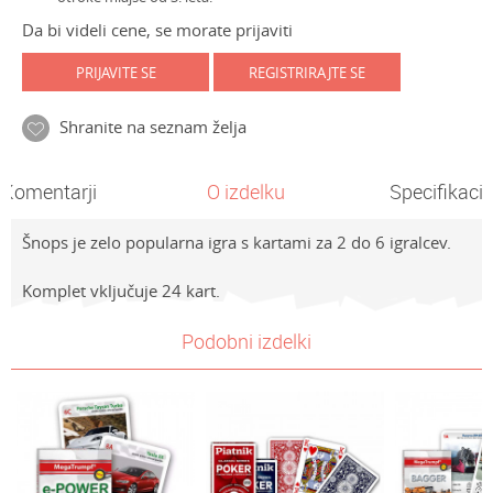
Da bi videli cene, se morate prijaviti
PRIJAVITE SE
REGISTRIRAJTE SE
Shranite na seznam želja
Komentarji
O izdelku
Specifikacij
Šnops je zelo popularna igra s kartami za 2 do 6 igralcev.
Komplet vključuje 24 kart.
Lastnosti
Vrednost
Ime/Vzdevek
Podobni izdelki
Kategorija
Karte
Znamke
Piatnik karte
E-mail
Spol
Univerzalno
Sporočilo
Starost
7-8 let