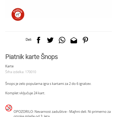
Deli
Piatnik karte Šnops
Karte
Šifra izdelka:
170010
Šnops je zelo popularna igra s kartami za 2 do 6 igralcev.
Komplet vključuje 24 kart.
OPOZORILO: Nevarnost zadušitve - Majhni deli. Ni primerno za
otroke mlajše od 3. leta.