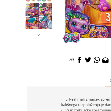
Deli
- FurReal mali zmajček sprem
kakšnega razpoloženja je dane
- Oči in trebuščke spreminjaj