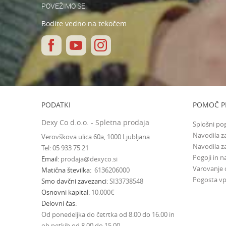
POVEŽIMO SE!
Bodite vedno na tekočem
PODATKI
POMOČ P
Dexy Co d.o.o. - Spletna prodaja
Splošni po
Navodila za
Verovškova ulica 60a, 1000 Ljubljana
Navodila z
Tel: 05 933 75 21
Pogoji in na
Email
prodaja@dexyco.si
Varovanje
Matična številka
6136206000
Pogosta vp
Smo davčni zavezanci
SI33738548
Osnovni kapital
10.000€
Delovni čas
Od ponedeljka do četrtka od 8.00 do 16.00 in
ob petkih od 8.00 do 15.00