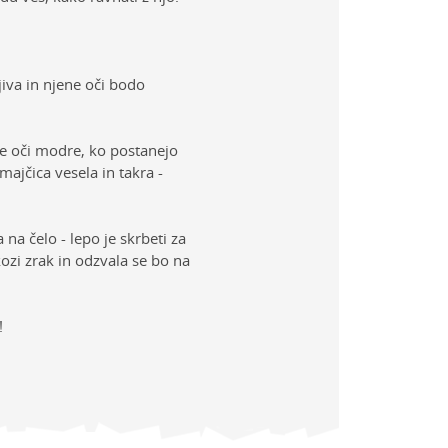
jiva in njene oči bodo
ne oči modre, ko postanejo
majčica vesela in takra -
 na čelo - lepo je skrbeti za
kozi zrak in odzvala se bo na
!