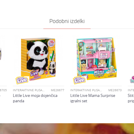
e
Furreral
Podobni izdelki
Univerzalno
4-6 let
oliko je 6 - 1 :
6705
INTERAKTIVNE PLIŠASTE IGRAČE
ME26677
INTERAKTIVNE PLIŠASTE IGRAČE
ME26673
e
Little Live moja dojenčica
Little Live Mama Surprise
Sti
panda
igralni set
pri