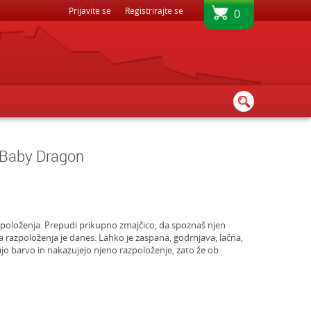
BREZPLAČNA DOSTAVA - PRI NAKUPU NAD 80€
Prijavite se
Registrirajte se
0
 Baby Dragon
zpoloženja. Prepudi prikupno zmajčico, da spoznaš njen
a razpoloženja je danes. Lahko je zaspana, godrnjava, lačna,
jajo barvo in nakazujejo njeno razpoloženje, zato že ob