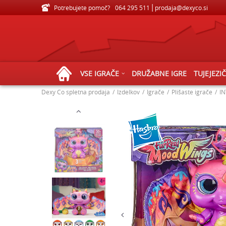
Potrebujete pomoč?
VELIKA IZBIRA IGRAČ ZA VSE STAROSTI
064 295 511
prodaja@dexyco.si
VSE IGRAČE
DRUŽABNE IGRE
TUJEJEZI
Dexy Co spletna prodaja
Izdelkov
Igrače
Plišaste igrače
IN