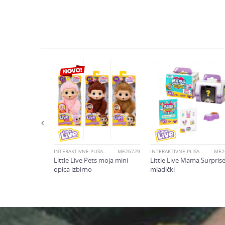
Znamk
Sporočilo
Spol
Starost
Varnostno vprašanje: K
INTERAKTIVNE PLIŠASTE IGRAČE
ME26400
eraktivna
ozy
POŠLJI
INTERAKTIVNE PLIŠASTE IGRAČE
ME26729
INTERAKTIVNE PLIŠASTE IGRAČE
ME2
Little Live Pets moja mini
Little Live Mama Surpris
opica izbirno
mladički