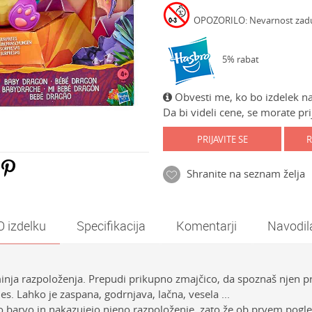
OPOZORILO: Nevarnost zadušit
5% rabat
Obvesti me, ko bo izdelek na
Da bi videli cene, se morate prij
PRIJAVITE SE
R
Shranite na seznam želja
O izdelku
Specifikacija
Komentarji
Navodil
inja razpoloženja. Prepudi prikupno zmajčico, da spoznaš njen pri
s. Lahko je zaspana, godrnjava, lačna, vesela ...
o barvo in nakazujejo njeno razpoloženje, zato že ob prvem pogled