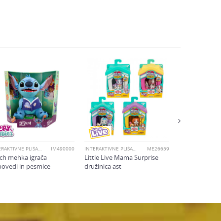
FurReal Peealo
ljubljenček izb
INTERAKTIVNE PLIŠASTE IGRAČE
IM490000
INTERAKTIVNE PLIŠASTE IGRAČE
ME26659
tch mehka igrača
Little Live Mama Surprise
povedi in pesmice
družinica ast