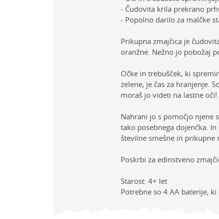
- Čudovita krila prekrano prh
- Popolno darilo za malčke star
Prikupna zmajčica je čudovita
oranžne. Nežno jo pobožaj po 
Očke in trebušček, ki spremin
zelene, je čas za hranjenje. 
moraš jo videti na lastne oči!
Nahrani jo s pomočjo njene ste
tako posebnega dojenčka. In s
številne smešne in prikupne 
Poskrbi za edinstveno zmajčico
Starost: 4+ let
Potrebne so 4 AA baterije, ki 
Lastno
Ime/Vzdevek
Kategor