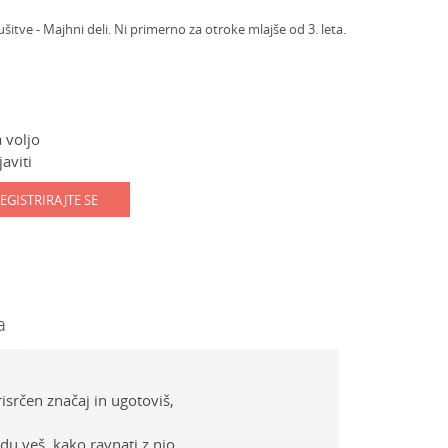
ve - Majhni deli. Ni primerno za otroke mlajše od 3. leta.
 voljo
aviti
EGISTRIRAJTE SE
a
srčen značaj in ugotoviš,
u veš, kako ravnati z njo.