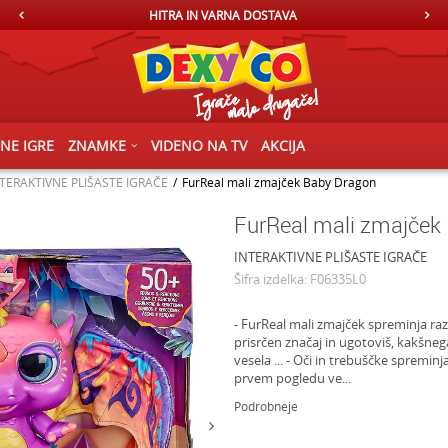
HITRA IN VARNA DOSTAVA
ČNE IGRE
ZNAMKE
VIDENO NA TV
AKCIJA
TERAKTIVNE PLIŠASTE IGRAČE
FurReal mali zmajček Baby Dragon
FurReal mali zmajček
INTERAKTIVNE PLIŠASTE IGRAČE
Šifra izdelka:
F06335L0
- FurReal mali zmajček spreminja ra
prisrčen značaj in ugotoviš, kakšneg
vesela ... - Oči in trebuščke spremin
prvem pogledu ve
...
Podrobneje