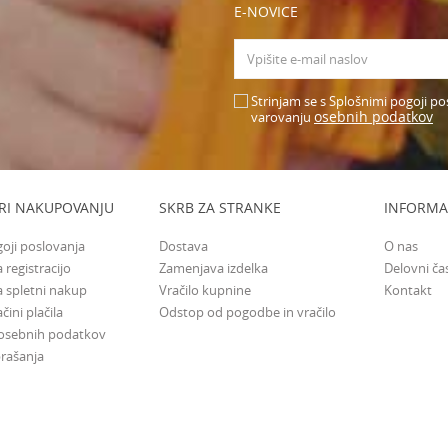
E-NOVICE
Strinjam se s Splošnimi pogoji po
osebnih podatkov
varovanju
RI NAKUPOVANJU
SKRB ZA STRANKE
INFORMA
goji poslovanja
Dostava
O nas
 registracijo
Zamenjava izdelka
Delovni ča
a spletni nakup
Vračilo kupnine
Kontakt
čini plačila
Odstop od pogodbe in vračilo
 osebnih podatkov
rašanja