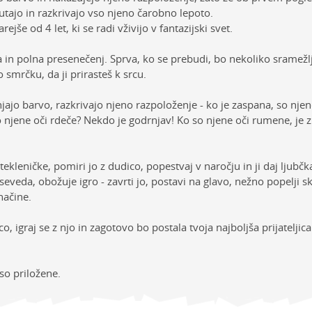
utajo in razkrivajo vso njeno čarobno lepoto.
ejše od 4 let, ki se radi vživijo v fantazijski svet.
 in polna presenečenj. Sprva, ko se prebudi, bo nekoliko sramežl
smrčku, da ji prirasteš k srcu.
jajo barvo, razkrivajo njeno razpoloženje - ko je zaspana, so nje
So njene oči rdeče? Nekdo je godrnjav! Ko so njene oči rumene, je z
kleničke, pomiri jo z dudico, popestvaj v naročju in ji daj ljubčka
eveda, obožuje igro - zavrti jo, postavi na glavo, nežno popelji s
načine.
, igraj se z njo in zagotovo bo postala tvoja najboljša prijateljica
so priložene.
sti
Vrednost
NAVODILA ZA UPORABO
E-mail
ija
INTERAKTIVNE PLIŠASTE IGRAČE
Prenesi navodila za uporabo