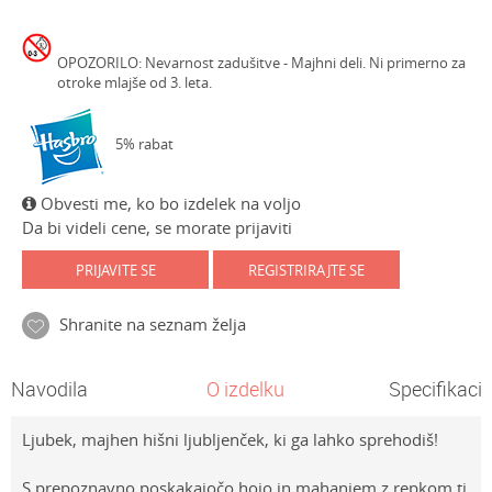
OPOZORILO: Nevarnost zadušitve - Majhni deli. Ni primerno za
otroke mlajše od 3. leta.
5% rabat
Obvesti me, ko bo izdelek na voljo
Da bi videli cene, se morate prijaviti
PRIJAVITE SE
REGISTRIRAJTE SE
Shranite na seznam želja
Navodila
O izdelku
Specifikacij
Ljubek, majhen hišni ljubljenček, ki ga lahko sprehodiš!
S prepoznavno poskakajočo hojo in mahanjem z repkom ti