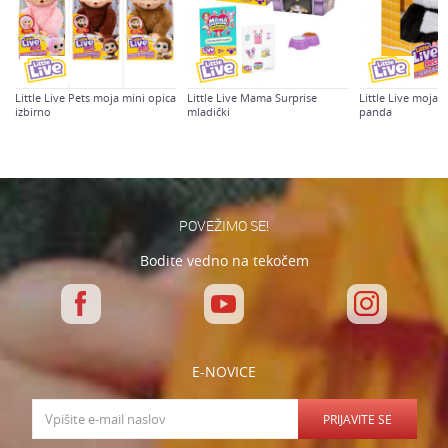
Little Live Pets moja mini opica
Little Live Mama Surprise
Little Live moja 
izbirno
mladički
panda
Varnostno vprašanje: Koliko je 6 - 1 :
POŠLJI
POVEŽIMO SE!
Bodite vedno na tekočem
E-NOVICE
PRIJAVITE SE