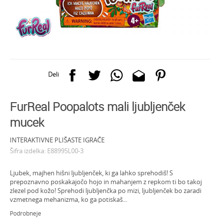
Deli
FurReal Poopalots mali ljubljenček
mucek
INTERAKTIVNE PLIŠASTE IGRAČE
Šifra izdelka:
E88995L00-3
Ljubek, majhen hišni ljubljenček, ki ga lahko sprehodiš! S
prepoznavno poskakajočo hojo in mahanjem z repkom ti bo takoj
zlezel pod kožo! Sprehodi ljubljenčka po mizi, ljubljenček bo zaradi
vzmetnega mehanizma, ko ga potiskaš
...
Podrobneje