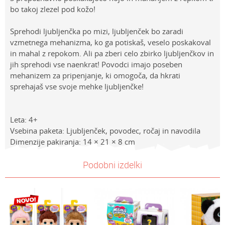
bo takoj zlezel pod kožo!
Sprehodi ljubljenčka po mizi, ljubljenček bo zaradi
vzmetnega mehanizma, ko ga potiskaš, veselo poskakoval
in mahal z repokom. Ali pa zberi celo zbirko ljubljenčkov in
jih sprehodi vse naenkrat! Povodci imajo poseben
mehanizem za pripenjanje, ki omogoča, da hkrati
sprehajaš vse svoje mehke ljubljenčke!
Leta: 4+
Vsebina paketa: Ljubljenček, povodec, ročaj in navodila
Dimenzije pakiranja: 14 × 21 × 8 cm
Lastnosti
NAVODILA ZA UPORABO
Vrednost
Ime/Vzdevek
Podobni izdelki
Kategorija
Prenesi navodila za uporabo
INTERAKTIVNE PLIŠASTE IGRAČE
Znamke
Furreral
E-mail
Spol
Univerzalno
Sporočilo
Starost
4-6 let