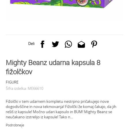
Deli
Mighty Beanz udarna kapsula 8
fižolčkov
FIGURE
Šifra izdelka:
ME66610
Fižolčki v tem udarnem kompletu nestrpno pričakujejo nove
dogodivščine in nova tekmovanja! Fižolčki že komaj čakajo, da jih
rešiš iz kapsule! Močno udari kapsulo in BUM! Mighty Beanz se
neučakano izstrelijo iz kapsule! Tako n
...
Podrobneje