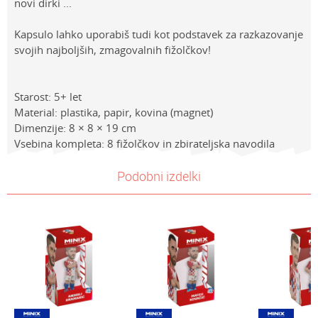
novi dirki ...
Kapsulo lahko uporabiš tudi kot podstavek za razkazovanje
svojih najboljših, zmagovalnih fižolčkov!
Starost: 5+ let
Material: plastika, papir, kovina (magnet)
Dimenzije: 8 × 8 × 19 cm
Vsebina kompleta: 8 fižolčkov in zbirateljska navodila
Lastnosti
Vrednost
Ime/Vzdevek
Podobni izdelki
Kategorija
FIGURE
Znamke
Mighty Beanz
E-mail
Spol
Dečki
ji
Sporočilo
Starost
4-6 let