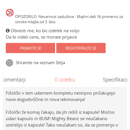
OPOZORILO: Nevarnost zadušitve - Majhni deli. Ni primerno za
otroke mlajše od 3. leta.
Obvesti me, ko bo izdelek na voljo
Da bi videli cene, se morate prijaviti
PRIJAVITE SE
REGISTRIRAJTE SE
Shranite na seznam želja
Komentarji
O izdelku
Specifikacij
Fižolčki v tem udarnem kompletu nestrpno pričakujejo
nove dogodivščine in nova tekmovanja!
Fižolčki že komaj čakajo, da jih rešiš iz kapsule! Močno
udari kapsulo in BUM! Mighty Beanz se neučakano
izstrelijo iz kapsule! Tako neučakani so, da se pomerijo v