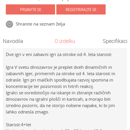
PRIJAVITE SE
REGISTRIRAJTE SE
Shranite na seznam želja
Navodila
O izdelku
Specifikacij
Dve igri v eni zabavni igri za otroke od 4. leta starosti
Igra V svetu dinozavrov je preplet dveh dinamičnih in
zabavnih iger, primernih za otroke od 4. leta starosti in
odrasle. Igri pri malčkih spodbujata razvoj spomina in
koncentracije ter pozornosti in hitrih reakcij.
Igralci se osredotočijo na iskanje in zbiranje različnih
dinozavrov na igralni plošči in karticah, a morajo biti
izredno pozorni, da ne storijo nobene napake, ki bi jim
lahko odnesla zmago.
Starost:4+let