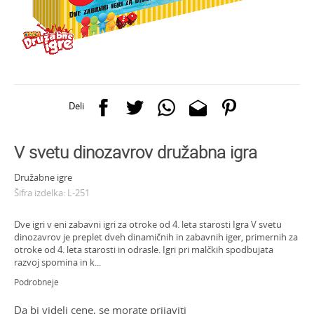
Deli
V svetu dinozavrov družabna igra
Družabne igre
Šifra izdelka:
L-251
Dve igri v eni zabavni igri za otroke od 4. leta starosti Igra V svetu
dinozavrov je preplet dveh dinamičnih in zabavnih iger, primernih za
otroke od 4. leta starosti in odrasle. Igri pri malčkih spodbujata
razvoj spomina in k
...
Podrobneje
Da bi videli cene, se morate prijaviti