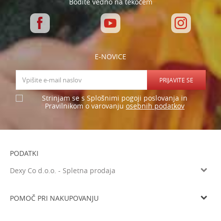
Bodite vedno na tekočem
E-NOVICE
PRIJAVITE SE
Strinjam se s Splošnimi pogoji poslovanja in
osebnih podatkov
Pravilnikom o varovanju
PODATKI
Dexy Co d.o.o. - Spletna prodaja
Verovškova ulica 60a, 1000 Ljubljana
Tel: 05 933 75 21
POMOČ PRI NAKUPOVANJU
Email
prodaja@dexyco.si
Splošni pogoji poslovanja