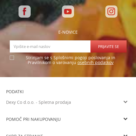
E-NOVICE
PRIJAVITE SE
Strinjam se s Splošnimi pogoji poslovanja in
osebnih podatkov
Pravilnikom o varovanju
PODATKI
Dexy Co d.o.o. - Spletna prodaja
Verovškova ulica 60a, 1000 Ljubljana
Tel: 05 933 75 21
POMOČ PRI NAKUPOVANJU
Email
prodaja@dexyco.si
Splošni pogoji poslovanja
Matična številka
6136206000