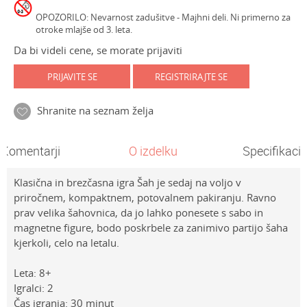
OPOZORILO: Nevarnost zadušitve - Majhni deli. Ni primerno za
otroke mlajše od 3. leta.
Da bi videli cene, se morate prijaviti
PRIJAVITE SE
REGISTRIRAJTE SE
Shranite na seznam želja
Komentarji
O izdelku
Specifikacij
Klasična in brezčasna igra Šah je sedaj na voljo v
priročnem, kompaktnem, potovalnem pakiranju. Ravno
prav velika šahovnica, da jo lahko ponesete s sabo in
magnetne figure, bodo poskrbele za zanimivo partijo šaha
kjerkoli, celo na letalu.
Leta: 8+
Igralci: 2
Čas igranja: 30 minut