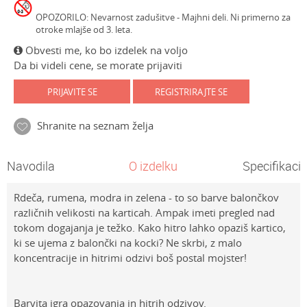
OPOZORILO: Nevarnost zadušitve - Majhni deli. Ni primerno za
otroke mlajše od 3. leta.
Obvesti me, ko bo izdelek na voljo
Da bi videli cene, se morate prijaviti
PRIJAVITE SE
REGISTRIRAJTE SE
Shranite na seznam želja
Navodila
O izdelku
Specifikacij
Rdeča, rumena, modra in zelena - to so barve balončkov
različnih velikosti na karticah. Ampak imeti pregled nad
tokom dogajanja je težko. Kako hitro lahko opaziš kartico,
ki se ujema z balončki na kocki? Ne skrbi, z malo
koncentracije in hitrimi odzivi boš postal mojster!
Barvita igra opazovanja in hitrih odzivov.