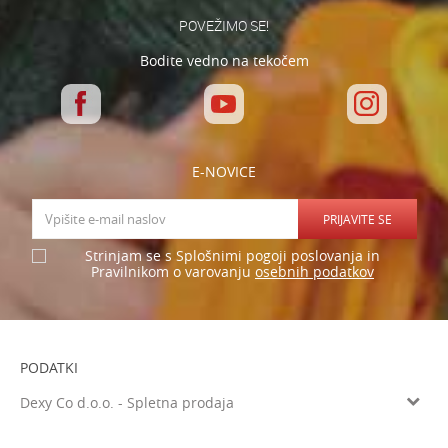
POŠLJI
POVEŽIMO SE!
Bodite vedno na tekočem
E-NOVICE
PRIJAVITE SE
Strinjam se s Splošnimi pogoji poslovanja in
osebnih podatkov
Pravilnikom o varovanju
PODATKI
Dexy Co d.o.o. - Spletna prodaja
Verovškova ulica 60a, 1000 Ljubljana