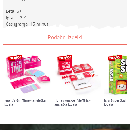
Leta: 6+
Igralci: 2-4
Čas igranja: 15 minut
Lastnosti
NAVODILA ZA UPORABO
Vrednost
Ime/Vzdevek
Podobni izdelki
Kategorija
Prenesi navodila za uporabo
Družabne igre
Znamke
Piatnik igre
E-mail
Spol
Univerzalno
a
Sporočilo
Starost
7-8 let
Igra It"s Girl Time - angleška
Honey Answer Me This -
Igra Super Sushi 
izdaja
angleška izdaja
izdaja
Varnostno vprašanje: Koliko je 9 - 4 :