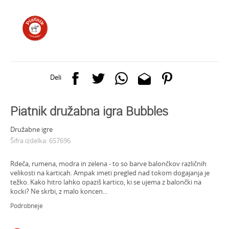
Deli
Piatnik družabna igra Bubbles
Družabne igre
Šifra izdelka:
657696
Rdeča, rumena, modra in zelena - to so barve balončkov različnih
velikosti na karticah. Ampak imeti pregled nad tokom dogajanja je
težko. Kako hitro lahko opaziš kartico, ki se ujema z balončki na
kocki? Ne skrbi, z malo koncen
...
Podrobneje