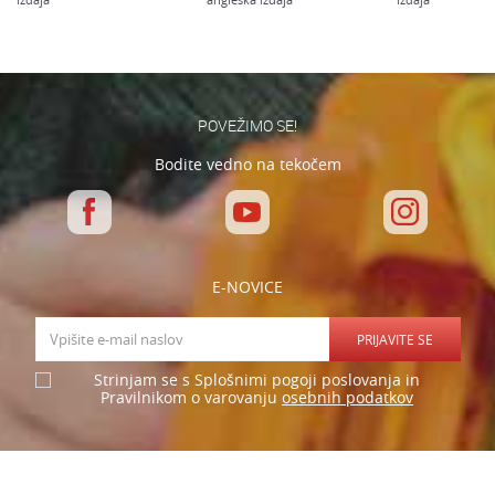
Varnostno vprašanje: Koliko je 9 - 4 :
POŠLJI
POVEŽIMO SE!
Bodite vedno na tekočem
E-NOVICE
PRIJAVITE SE
Strinjam se s Splošnimi pogoji poslovanja in
osebnih podatkov
Pravilnikom o varovanju