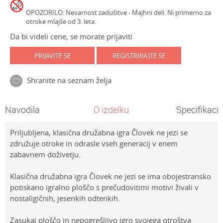
OPOZORILO: Nevarnost zadušitve - Majhni deli. Ni primerno za
otroke mlajše od 3. leta.
Da bi videli cene, se morate prijaviti
PRIJAVITE SE
REGISTRIRAJTE SE
Shranite na seznam želja
Navodila
O izdelku
Specifikacij
Priljubljena, klasična družabna igra Človek ne jezi se
združuje otroke in odrasle vseh generacij v enem
zabavnem doživetju.
Klasična družabna igra Človek ne jezi se ima obojestransko
potiskano igralno ploščo s prečudovitimi motivi živali v
nostaligičnih, jesenkih odtenkih.
Zasukaj ploščo in nepogrešljivo igro svojega otroštva