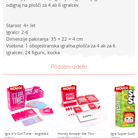
odigraj na plošči za 4 ali 6 igralcev.
Starost: 4+ let
Igralci: 2-6
Dimenzije pakiranja: 35 × 22 × 4 cm
Vsebina: 1 obojestranska igralna plošča za 4 ali za 6
igralcev; 24 figuric, kocka
Lastnosti
NAVODILA ZA UPORABO
Vrednost
Ime/Vzdevek
Podobni izdelki
Kategorija
Prenesi navodila za uporabo
Družabne igre
Znamke
Piatnik igre
E-mail
Spol
Univerzalno
a
Sporočilo
Starost
4-6 let
Igra It"s Girl Time - angleška
Honey Answer Me This -
Igra Super Sushi 
izdaja
angleška izdaja
izdaja