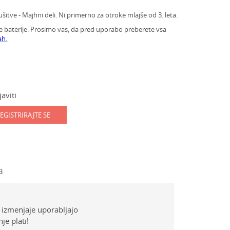
ve - Majhni deli. Ni primerno za otroke mlajše od 3. leta.
e baterije. Prosimo vas, da pred uporabo preberete vsa
ah.
aviti
EGISTRIRAJTE SE
a
i izmenjaje uporabljajo
e plati!