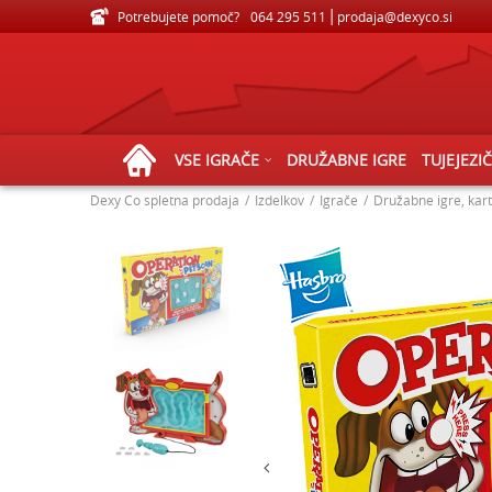
Potrebujete pomoč?
VELIKA IZBIRA IGRAČ ZA VSE STAROSTI
064 295 511
prodaja@dexyco.si
VSE IGRAČE
DRUŽABNE IGRE
TUJEJEZI
Dexy Co spletna prodaja
Izdelkov
Igrače
Družabne igre, kart