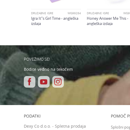
POŠLJI
DRUŽABNE IGRE
WG99284
DRUŽABNE IGRE
WG9
Igra It"s Girl Time - angleška
Honey Answer Me This -
izdaja
angleška izdaja
POVEŽIMO SE!
Bodite vedno na tekočem
PODATKI
POMOČ P
Dexy Co d.o.o. - Spletna prodaja
Splošni po