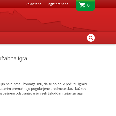
BREZPLAČNA DOSTAVA - PRI NAKUPU NAD 80€
Prijavite se
Registrirajte se
0
užabna igra
 jih ne bi smel. Pomagaj mu, da se bo bolje počutil. Igralci
 katerim premaknejo pogoltnjene predmete skozi kužkov
o uspešnem odstranjevanju vseh želodčnih težav zmaga