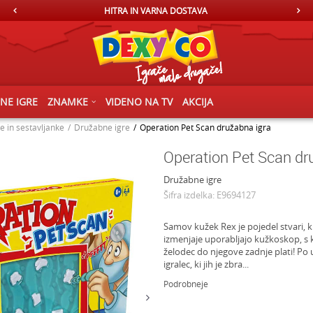
HITRA IN VARNA DOSTAVA
ČNE IGRE
ZNAMKE
VIDENO NA TV
AKCIJA
e in sestavljanke
Družabne igre
Operation Pet Scan družabna igra
Operation Pet Scan dr
Družabne igre
Šifra izdelka:
E9694127
Samov kužek Rex je pojedel stvari, ki
izmenjaje uporabljajo kužkoskop, s
želodec do njegove zadnje plati! P
igralec, ki jih je zbra
...
Podrobneje