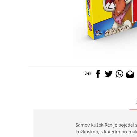
Deli
Samov kužek Rex je pojedel st
kužkoskop, s katerim premak