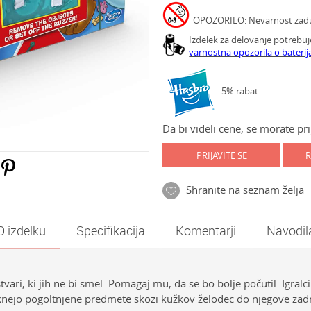
OPOZORILO: Nevarnost zadušit
Izdelek za delovanje potrebuj
varnostna opozorila o baterij
5% rabat
Da bi videli cene, se morate prij
PRIJAVITE SE
R
Shranite na seznam želja
O izdelku
Specifikacija
Komentarji
Navodil
vari, ki jih ne bi smel. Pomagaj mu, da se bo bolje počutil. Igralc
nejo pogoltnjene predmete skozi kužkov želodec do njegove zadnj