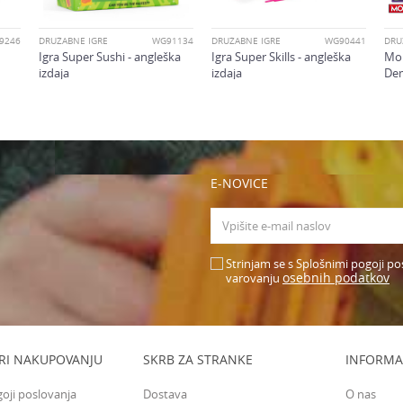
9246
DRUŽABNE IGRE
WG91134
DRUŽABNE IGRE
WG90441
DRU
Igra Super Sushi - angleška
Igra Super Skills - angleška
Mon
izdaja
izdaja
De
E-NOVICE
Strinjam se s Splošnimi pogoji po
osebnih podatkov
varovanju
RI NAKUPOVANJU
SKRB ZA STRANKE
INFORMA
goji poslovanja
Dostava
O nas