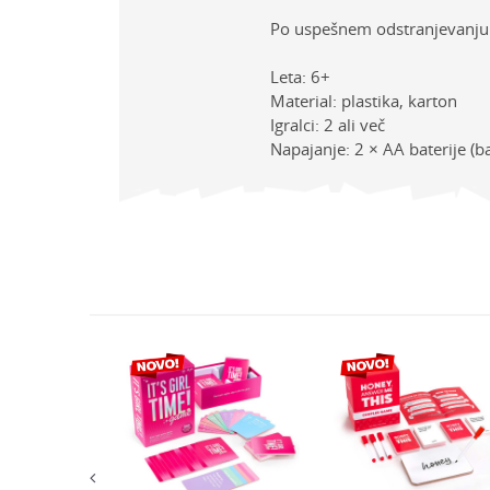
Po uspešnem odstranjevanju vs
Leta: 6+
Material: plastika, karton
Igralci: 2 ali več
Napajanje: 2 × AA baterije (ba
Lastno
Ime/Vzdevek
Kategor
Znamk
Sporočilo
Spol
Starost
G0388102
Varnostno vprašanje: K
tch družabna