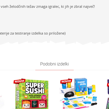
eh želodčnih težav zmaga igralec, ki jih je zbral največ!
terije za testiranje izdelka so priložene)
sti
NAVODILA ZA UPORABO
Vrednost
E-mail
ija
Prenesi navodila za uporabo
Družabne igre
e
MB igre
Podobni izdelki
Univerzalno
7-8 let
oliko je 4 + 1 :