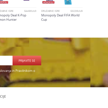
ŽABNE IGRE
G4498UU0
DRUŽABNE IGRE
G3239UU9
opoly Deal K-Pop
Monopoly Deal FIFA World
mon Hunter
Cup
PRIJAVITE SE
slovanja in Pravilnikom o
CIJE