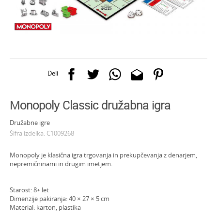
Deli
Monopoly Classic družabna igra
Družabne igre
Šifra izdelka:
C1009268
Monopoly je klasična igra trgovanja in prekupčevanja z denarjem,
nepremičninami in drugim imetjem.
Starost: 8+ let
Dimenzije pakiranja: 40 × 27 × 5 cm
Material: karton, plastika