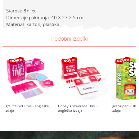
Starost: 8+ let
Dimenzije pakiranja: 40 × 27 × 5 cm
Material: karton, plastika
Lastnosti
NAVODILA ZA UPORABO
Vrednost
Ime/Vzdevek
Podobni izdelki
Kategorija
Prenesi navodila za uporabo
Družabne igre
Znamke
Monopoly
E-mail
Spol
Univerzalno
a
Sporočilo
Starost
8+ let
Igra It"s Girl Time - angleška
Honey Answer Me This -
Igra Super Sushi 
izdaja
angleška izdaja
izdaja
Varnostno vprašanje: Koliko je 6 - 1 :