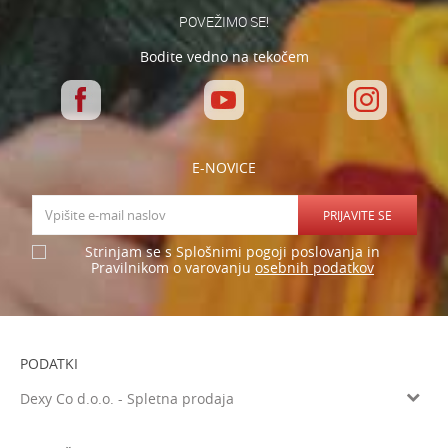
POŠLJI
POVEŽIMO SE!
Bodite vedno na tekočem
E-NOVICE
PRIJAVITE SE
Strinjam se s Splošnimi pogoji poslovanja in
osebnih podatkov
Pravilnikom o varovanju
PODATKI
Dexy Co d.o.o. - Spletna prodaja
Verovškova ulica 60a, 1000 Ljubljana