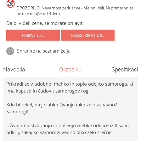
OPOZORILO: Nevarnost zadušitve - Majhni deli. Ni primerno za
otroke mlajše od 3. leta.
Da bi videli cene, se morate prijaviti
PRIJAVITE SE
REGISTRIRAJTE SE
Shranite na seznam želja
Navodila
O izdelku
Specifikacij
Prikradi se v udobno, mehko in toplo odejico samoroga, ki
ima kapuco in čudovit samorogov rog.
Kdo bi rekel, da je lahko šivanje tako zelo zabavno?
Samorogi!
Uživaj ob ustvarjanju in nošenju mehke odejice iz flisa in
odkrij, zakaj so samorogi vedno tako zelo srečni!