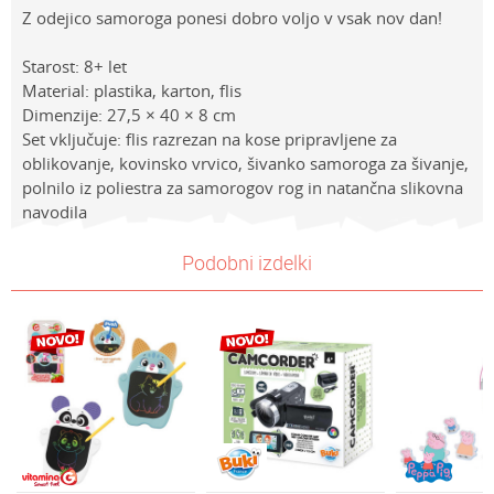
Z odejico samoroga ponesi dobro voljo v vsak nov dan!
Starost: 8+ let
Material: plastika, karton, flis
Dimenzije: 27,5 × 40 × 8 cm
Set vključuje: flis razrezan na kose pripravljene za
oblikovanje, kovinsko vrvico, šivanko samoroga za šivanje,
polnilo iz poliestra za samorogov rog in natančna slikovna
navodila
Lastnosti
NAVODILA ZA UPORABO
Vrednost
Ime/Vzdevek
Podobni izdelki
Kategorija
Prenesi navodila za uporabo
DRUGI USTVARJALNI KOMPLETI
Znamke
Make it real
E-mail
Spol
Deklice
Sporočilo
Starost
8+ let