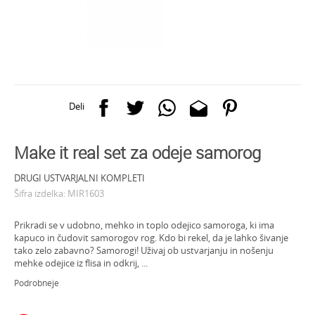
Deli
Make it real set za odeje samorog
DRUGI USTVARJALNI KOMPLETI
Šifra izdelka:
MIR1603
Prikradi se v udobno, mehko in toplo odejico samoroga, ki ima
kapuco in čudovit samorogov rog. Kdo bi rekel, da je lahko šivanje
tako zelo zabavno? Samorogi! Uživaj ob ustvarjanju in nošenju
mehke odejice iz flisa in odkrij,
...
Podrobneje