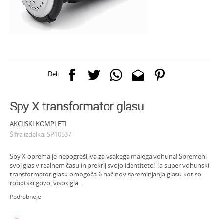
Deli
Spy X transformator glasu
AKCIJSKI KOMPLETI
Šifra izdelka:
SP10537
Spy X oprema je nepogrešljiva za vsakega malega vohuna! Spremeni
svoj glas v realnem času in prekrij svojo identiteto! Ta super vohunski
transformator glasu omogoča 6 načinov spreminjanja glasu kot so
robotski govo, visok gla
...
Podrobneje