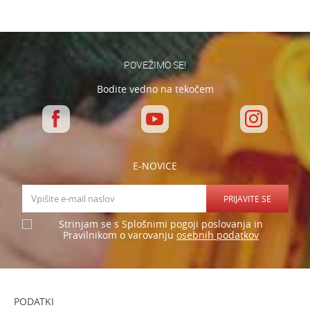
Varnostno vprašanje: Koliko je 2 + 3 :
POŠLJI
POVEŽIMO SE!
Bodite vedno na tekočem
E-NOVICE
PRIJAVITE SE
Strinjam se s Splošnimi pogoji poslovanja in
osebnih podatkov
Pravilnikom o varovanju
PODATKI