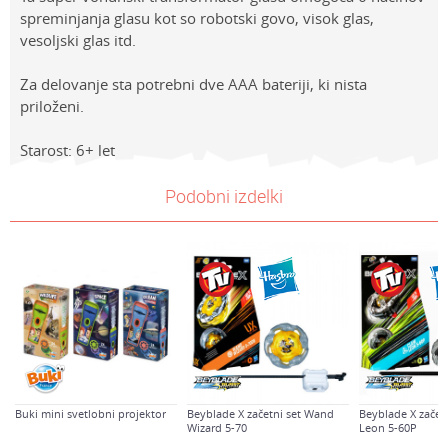
spreminjanja glasu kot so robotski govo, visok glas,
vesoljski glas itd.
Za delovanje sta potrebni dve AAA bateriji, ki nista
priloženi.
Starost: 6+ let
Lastnosti
NAVODILA ZA UPORABO
Vrednost
Ime/Vzdevek
Podobni izdelki
Kategorija
Prenesi navodila za uporabo
AKCIJSKI KOMPLETI
Znamke
Spy X
E-mail
Spol
Dečki
Sporočilo
Starost
7-8 let
Buki mini svetlobni projektor
Beyblade X začetni set Wand
Beyblade X začet
Wizard 5-70
Leon 5-60P