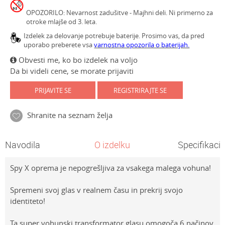
OPOZORILO: Nevarnost zadušitve - Majhni deli. Ni primerno za
otroke mlajše od 3. leta.
Izdelek za delovanje potrebuje baterije. Prosimo vas, da pred
uporabo preberete vsa
varnostna opozorila o baterijah.
Obvesti me, ko bo izdelek na voljo
Da bi videli cene, se morate prijaviti
PRIJAVITE SE
REGISTRIRAJTE SE
Shranite na seznam želja
Navodila
O izdelku
Specifikacij
Spy X oprema je nepogrešljiva za vsakega malega vohuna!
Spremeni svoj glas v realnem času in prekrij svojo
identiteto!
Ta super vohunski transformator glasu omogoča 6 načinov