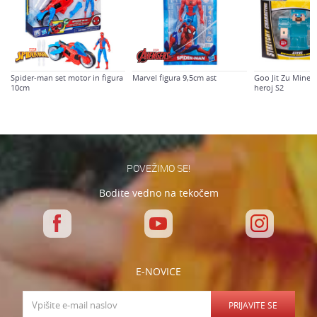
Sporočilo
Starost
4-6 let
Spider-man set motor in figura
Marvel figura 9,5cm ast
Goo Jit Zu Minec
10cm
heroj S2
Varnostno vprašanje: Koliko je 2 + 3 :
POŠLJI
POVEŽIMO SE!
Bodite vedno na tekočem
E-NOVICE
PRIJAVITE SE