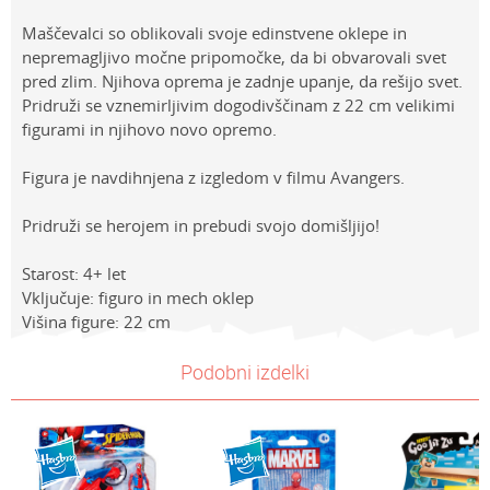
Maščevalci so oblikovali svoje edinstvene oklepe in
nepremagljivo močne pripomočke, da bi obvarovali svet
pred zlim. Njihova oprema je zadnje upanje, da rešijo svet.
Pridruži se vznemirljivim dogodivščinam z 22 cm velikimi
figurami in njihovo novo opremo.
Figura je navdihnjena z izgledom v filmu Avangers.
Pridruži se herojem in prebudi svojo domišljijo!
Starost: 4+ let
Vključuje: figuro in mech oklep
Višina figure: 22 cm
Lastnosti
NAVODILA ZA UPORABO
Vrednost
Ime/Vzdevek
Podobni izdelki
Kategorija
Prenesi navodila za uporabo
Akcijske figure
Znamke
Avengers
E-mail
Spol
Dečki