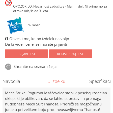
OPOZORILO: Nevarnost zadušitve - Majhni deli. Ni primerno za
otroke mlajše od 3. leta.
5% rabat
Obvesti me, ko bo izdelek na voljo
Da bi videli cene, se morate prijaviti
PRIJAVITE SE
REGISTRIRAJTE SE
Shranite na seznam želja
Navodila
O izdelku
Specifikacij
Mech Strike! Pogumni Maščevalec stopi v posebej izddelan
oklep, ki je oblikovan, da se lahko soprstavi in premaga
hudobneža Mech Suit Thanosa. Pridruži se mogočnemu
junaku pri velikem boju proti neustavljivemu Thanosu!