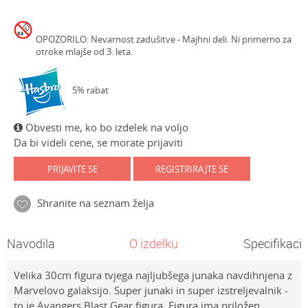
OPOZORILO: Nevarnost zadušitve - Majhni deli. Ni primerno za
otroke mlajše od 3. leta.
5% rabat
Obvesti me, ko bo izdelek na voljo
Da bi videli cene, se morate prijaviti
PRIJAVITE SE
REGISTRIRAJTE SE
Shranite na seznam želja
Navodila
O izdelku
Specifikacij
Velika 30cm figura tvjega najljubšega junaka navdihnjena z
Marvelovo galaksijo. Super junaki in super izstreljevalnik -
to je Avangers Blast Gear figura. Figura ima priložen