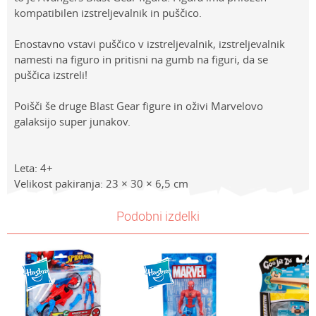
kompatibilen izstreljevalnik in puščico.
Enostavno vstavi puščico v izstreljevalnik, izstreljevalnik
namesti na figuro in pritisni na gumb na figuri, da se
puščica izstreli!
Poišči še druge Blast Gear figure in oživi Marvelovo
galaksijo super junakov.
Leta: 4+
Velikost pakiranja: 23 × 30 × 6,5 cm
Lastnosti
NAVODILA ZA UPORABO
Vrednost
Ime/Vzdevek
Podobni izdelki
Kategorija
Prenesi navodila za uporabo
Akcijske figure
Znamke
Avengers
E-mail
Spol
Dečki
Sporočilo
Starost
4-6 let