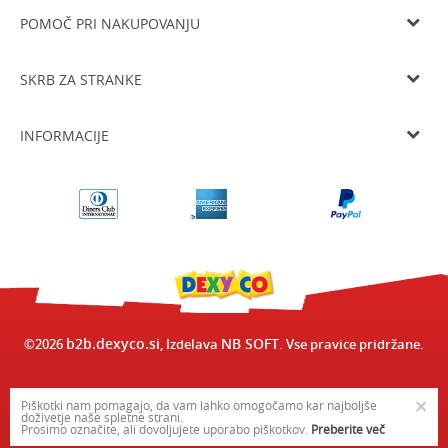
Tel: 05 933 75 21
POMOČ PRI NAKUPOVANJU
Email
prodaja@dexyco.si
Splošni pogoji poslovanja
Matična številka
6136206000
SKRB ZA STRANKE
Smo davčni zavezanci
SI33738548
Navodila za registracijo
Osnovni kapital
10.000€
Dostava
Navodila za spletni nakup
INFORMACIJE
Delovni čas
Zamenjava izdelka
Pogoji in načini plačila
Od ponedeljka do četrtka od 8.00 do 16.00 in ob petkih od 8.00 do
O nas
15.00
Vračilo kupnine
Varovanje osebnih podatkov
Delovni čas
Odstop od pogodbe in vračilo
Pogosta vprašanja
Kontakt
b2b.dexyco.si
NB SOFT
©2026
, Izdelava
. Vse pravice pridržane.
×
Piškotki nam pomagajo, da vam lahko omogočamo kar najboljše
doživetje naše spletne strani.
Prosimo označite, ali dovoljujete uporabo piškotkov.
Preberite več