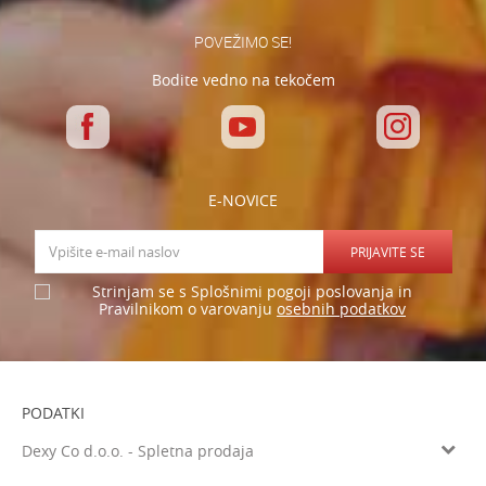
POVEŽIMO SE!
Bodite vedno na tekočem
E-NOVICE
PRIJAVITE SE
Strinjam se s Splošnimi pogoji poslovanja in
osebnih podatkov
Pravilnikom o varovanju
PODATKI
Dexy Co d.o.o. - Spletna prodaja
Verovškova ulica 60a, 1000 Ljubljana