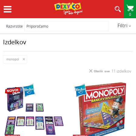
0
HITRA IN VARNA DOSTAVA
Filtri
Razvrstite
Izdelkov
monopol
11
izdelkov
Obriši sve