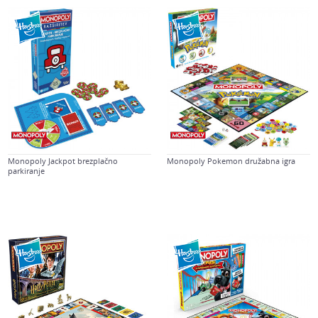
Monopoly Jackpot brezplačno
Monopoly Pokemon družabna igra
parkiranje