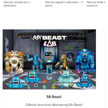
TeenUp označevalci z
TeenUp digitalni kalkulator – 3
TeenUp šilček z ž
bleščicami
barve
motivom
Igra It"s Girl Time - angleška
izdaja
Vitamina G LCD tablica za
Honey Answer Me
risanje
angleška izdaja
Mr.Beast
Odkrite skrivnosti laboratorija Mr.Beast!