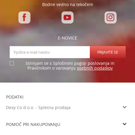
Bodite vedno na tekočem
E-NOVICE
PRIJAVITE SE
Strinjam se s Splošnimi pogoji poslovanja in
osebnih podatkov
Pravilnikom o varovanju
PODATKI
Dexy Co d.o.o. - Spletna prodaja
Verovškova ulica 60a, 1000 Ljubljana
Tel: 05 933 75 21
POMOČ PRI NAKUPOVANJU
Email
prodaja@dexyco.si